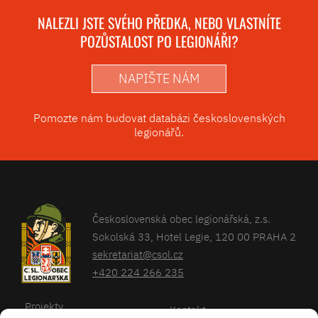
NALEZLI JSTE SVÉHO PŘEDKA, NEBO VLASTNÍTE
POZŮSTALOST PO LEGIONÁŘI?
NAPIŠTE NÁM
Pomozte nám budovat databázi československých
legionářů.
Československá obec legionářská, z.s.
Sokolská 33, Hotel Legie, 120 00 PRAHA 2
sekretariat@csol.cz
+420 224 266 235
Projekty
Kontakt