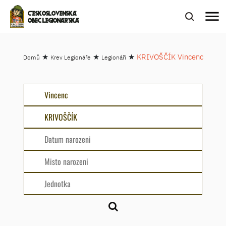
menu
ČESKOSLOVENSKÁ
OBEC LEGIONÁŘSKÁ
★
★
★
KRIVOŠČÍK Vincenc
Domů
Krev Legionáře
Legionáři