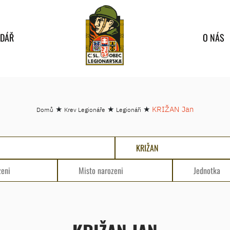
NDÁŘ
O NÁS
★
★
★
KRIŽAN Jan
Domů
Krev Legionáře
Legionáři