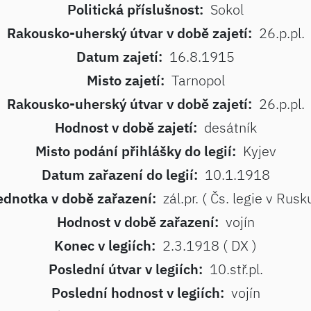
Politická příslušnost:
Sokol
Rakousko-uherský útvar v době zajetí:
26.p.pl.
Datum zajetí:
16.8.1915
Misto zajetí:
Tarnopol
Rakousko-uherský útvar v době zajetí:
26.p.pl.
Hodnost v době zajetí:
desátník
Misto podání přihlášky do legií:
Kyjev
Datum zařazení do legií:
10.1.1918
ednotka v době zařazení:
zál.pr. ( Čs. legie v Rusk
Hodnost v době zařazení:
vojín
Konec v legiích:
2.3.1918 ( DX )
Poslední útvar v legiích:
10.stř.pl.
Poslední hodnost v legiích:
vojín