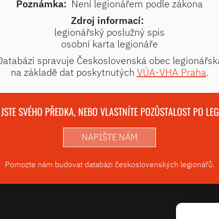
Poznámka:
Není legionářem podle zákona
Zdroj informací:
legionářský poslužný spis
osobní karta legionáře
Databázi spravuje Československá obec legionářsk
na základě dat poskytnutých
VÚA-VHA Praha
.
 JSTE SVÉHO PŘEDKA, NEBO VLASTNÍTE POZŮSTALOST PO LE
NAPIŠTE NÁM
Pomozte nám budovat databázi československých legionářů.