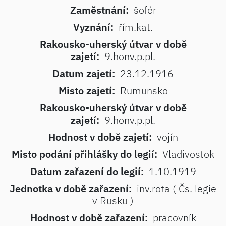
Zaměstnání:
šofér
Vyznání:
řím.kat.
Rakousko-uherský útvar v době
zajetí:
9.honv.p.pl.
Datum zajetí:
23.12.1916
Misto zajetí:
Rumunsko
Rakousko-uherský útvar v době
zajetí:
9.honv.p.pl.
Hodnost v době zajetí:
vojín
Misto podání přihlášky do legií:
Vladivostok
Datum zařazení do legií:
1.10.1919
Jednotka v době zařazení:
inv.rota ( Čs. legie
v Rusku )
Hodnost v době zařazení:
pracovník