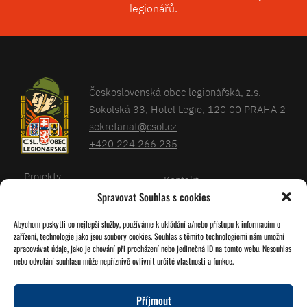
legionářů.
Československá obec legionářská, z.s.
Sokolská 33, Hotel Legie, 120 00 PRAHA 2
sekretariat@csol.cz
+420 224 266 235
Projekty
Kontakt
Spravovat Souhlas s cookies
Články
Databáze legionářů
Abychom poskytli co nejlepší služby, používáme k ukládání a/nebo přístupu k informacím o
Kalendář
Pro členy
zařízení, technologie jako jsou soubory cookies. Souhlas s těmito technologiemi nám umožní
O nás
zpracovávat údaje, jako je chování při procházení nebo jedinečná ID na tomto webu. Nesouhlas
Zásady cookies
nebo odvolání souhlasu může nepříznivě ovlivnit určité vlastnosti a funkce.
Jednoty ČSOL
Příjmout