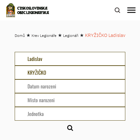
menu
ČESKOSLOVENSKÁ
OBEC LEGIONÁŘSKÁ
★
★
★
KRYŽIČKO Ladislav
Domů
Krev Legionáře
Legionáři