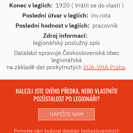
Konec v legiích:
1920 ( Vrátil se do vlasti )
Poslední útvar v legiích:
inv.rota
Poslední hodnost v legiích:
pracovník
Zdroj informací:
legionářský poslužný spis
Databázi spravuje Československá obec
legionářská
na základě dat poskytnutých
VÚA-VHA Praha
.
NALEZLI JSTE SVÉHO PŘEDKA, NEBO VLASTNÍTE
POZŮSTALOST PO LEGIONÁŘI?
NAPIŠTE NÁM
Pomozte nám budovat databázi československých