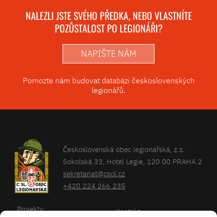
NALEZLI JSTE SVÉHO PŘEDKA, NEBO VLASTNÍTE
POZŮSTALOST PO LEGIONÁŘI?
NAPIŠTE NÁM
Pomozte nám budovat databázi československých
legionářů.
Československá obec legionářská, z.s.
Sokolská 33, Hotel Legie, 120 00 PRAHA 2
sekretariat@csol.cz
+420 224 266 235
Projekty
Kontakt