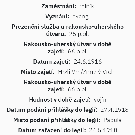
Zaměstnání:
rolník
Vyznání:
evang.
Prezenční služba u rakousko-uherského
útvaru:
25.p.pl.
Rakousko-uherský útvar v době
zajetí:
66.p.pl.
Datum zajetí:
24.6.1916
Misto zajetí:
Mrzli Vrh/Zmrzlý Vrch
Rakousko-uherský útvar v době
zajetí:
66.p.pl.
Hodnost v době zajetí:
vojín
Datum podání přihlášky do legií:
27.4.1918
Misto podání přihlášky do legií:
Padula
Datum zařazení do legií:
24.5.1918