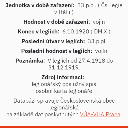
Jednotka v době zařazení:
33.p.pl. ( Čs. legie
v Itálii )
Hodnost v době zařazení:
vojín
Konec v legiích:
6.10.1920 ( DM,X )
Poslední útvar v legiích:
33.p.pl.
Poslední hodnost v legiích:
vojín
Poznámka:
V legiích od 27.4.1918 do
31.12.1919.
Zdroj informací:
legionářský poslužný spis
osobní karta legionáře
Databázi spravuje Československá obec
legionářská
na základě dat poskytnutých
VÚA-VHA Praha
.