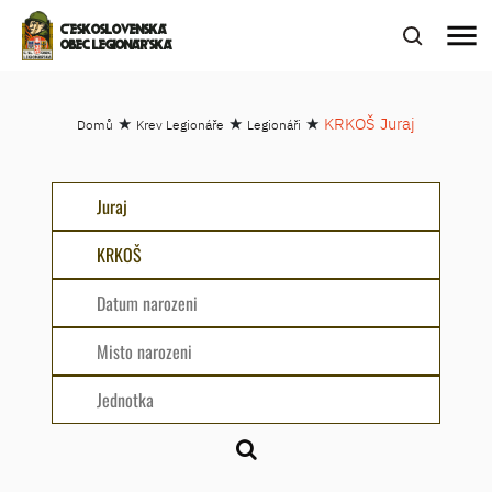
menu
ČESKOSLOVENSKÁ
OBEC LEGIONÁŘSKÁ
★
★
★
KRKOŠ Juraj
Domů
Krev Legionáře
Legionáři