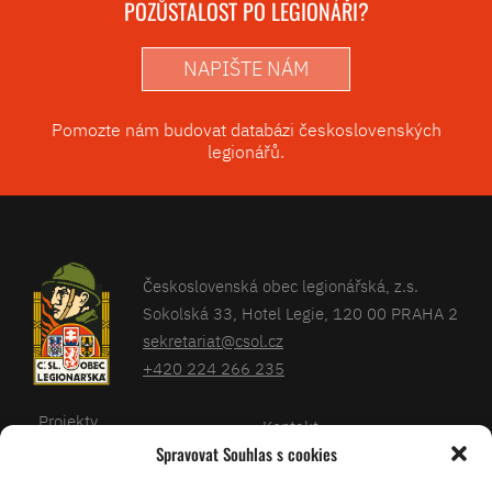
POZŮSTALOST PO LEGIONÁŘI?
NAPIŠTE NÁM
Pomozte nám budovat databázi československých
legionářů.
Československá obec legionářská, z.s.
Sokolská 33, Hotel Legie, 120 00 PRAHA 2
sekretariat@csol.cz
+420 224 266 235
Projekty
Kontakt
Spravovat Souhlas s cookies
Články
Databáze legionářů