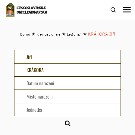
menu
ČESKOSLOVENSKÁ
OBEC LEGIONÁŘSKÁ
★
★
★
KRÁKORA Jiří
Domů
Krev Legionáře
Legionáři