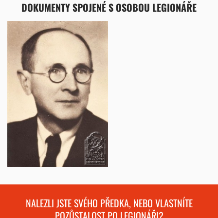
DOKUMENTY SPOJENÉ S OSOBOU LEGIONÁŘE
NALEZLI JSTE SVÉHO PŘEDKA, NEBO VLASTNÍTE
POZŮSTALOST PO LEGIONÁŘI?