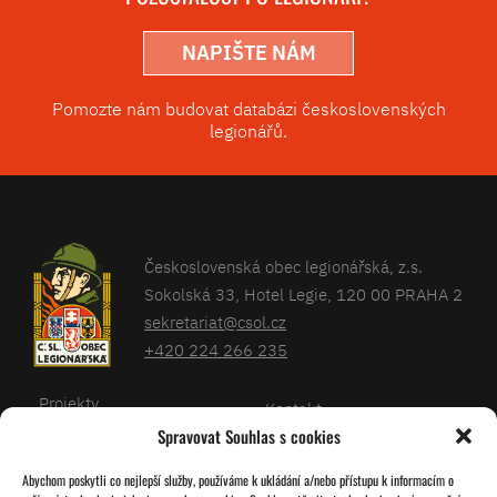
NAPIŠTE NÁM
Pomozte nám budovat databázi československých
legionářů.
Československá obec legionářská, z.s.
Sokolská 33, Hotel Legie, 120 00 PRAHA 2
sekretariat@csol.cz
+420 224 266 235
Projekty
Kontakt
Spravovat Souhlas s cookies
Články
Databáze legionářů
Abychom poskytli co nejlepší služby, používáme k ukládání a/nebo přístupu k informacím o
Kalendář
Pro členy