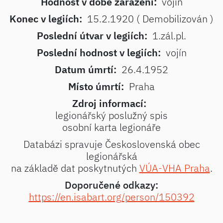
Hodnost v době zařazení:
vojín
Konec v legiích:
15.2.1920 ( Demobilizován )
Poslední útvar v legiích:
1.zál.pl.
Poslední hodnost v legiích:
vojín
Datum úmrtí:
26.4.1952
Místo úmrtí:
Praha
Zdroj informací:
legionářský poslužný spis
osobní karta legionáře
Databázi spravuje Československá obec
legionářská
na základě dat poskytnutých
VÚA-VHA Praha
.
Doporučené odkazy:
https://en.isabart.org/person/150392