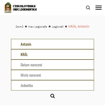
menu
ČESKOSLOVENSKÁ
OBEC LEGIONÁŘSKÁ
★
★
★
KRÁL Antonín
Domů
Krev Legionáře
Legionáři