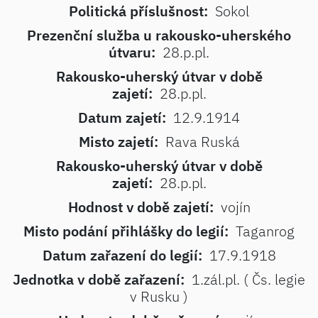
Politická příslušnost:
Sokol
Prezenční služba u rakousko-uherského
útvaru:
28.p.pl.
Rakousko-uherský útvar v době
zajetí:
28.p.pl.
Datum zajetí:
12.9.1914
Misto zajetí:
Rava Ruská
Rakousko-uherský útvar v době
zajetí:
28.p.pl.
Hodnost v době zajetí:
vojín
Misto podání přihlášky do legií:
Taganrog
Datum zařazení do legií:
17.9.1918
Jednotka v době zařazení:
1.zál.pl. ( Čs. legie
v Rusku )