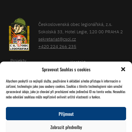
Československá obec legionářská, z.s.
Sokolská 33, Hotel Legie, 120 00 PRAHA 2
sekretariat@csol.cz
+420 224 266 235
Projekty
Kontakt
Spravovat Souhlas s cookies
Články
Databáze legionářů
Abychom poskytli co nejlepší služby, používáme k ukládání a/nebo přístupu k informacím o
Kalendář
Pro členy
zařízení, technologie jako jsou soubory cookies. Souhlas s těmito technologiemi nám umožní
O nás
zpracovávat údaje, jako je chování při procházení nebo jedinečná ID na tomto webu. Nesouhlas
Zásady cookies
nebo odvolání souhlasu může nepříznivě ovlivnit určité vlastnosti a funkce.
Jednoty ČSOL
Příjmout
Sledujte nás!
Zobrazit předvolby