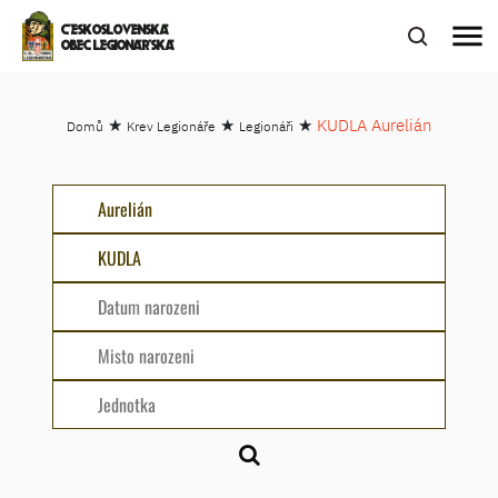
menu
ČESKOSLOVENSKÁ
OBEC LEGIONÁŘSKÁ
★
★
★
KUDLA Aurelián
Domů
Krev Legionáře
Legionáři