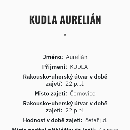
KUDLA AURELIÁN
*
Jméno:
Aurelián
Přijmení:
KUDLA
Rakousko-uherský útvar v době
zajetí:
22.p.pl.
Misto zajetí:
Černovice
Rakousko-uherský útvar v době
zajetí:
22.p.pl.
Hodnost v době zajetí:
četař j.d.
Misto podání přihlášky do legií:
Asinara