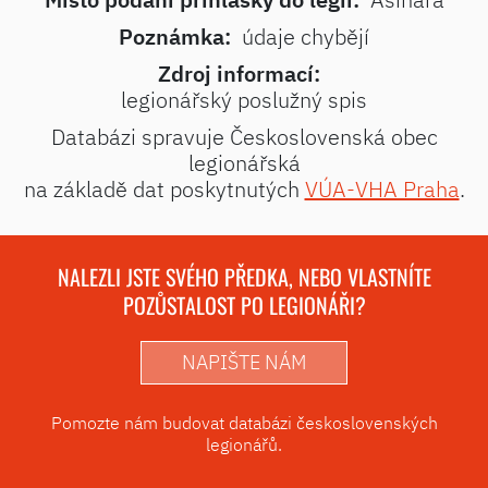
Poznámka:
údaje chybějí
Zdroj informací:
legionářský poslužný spis
Databázi spravuje Československá obec
legionářská
na základě dat poskytnutých
VÚA-VHA Praha
.
NALEZLI JSTE SVÉHO PŘEDKA, NEBO VLASTNÍTE
POZŮSTALOST PO LEGIONÁŘI?
NAPIŠTE NÁM
Pomozte nám budovat databázi československých
legionářů.