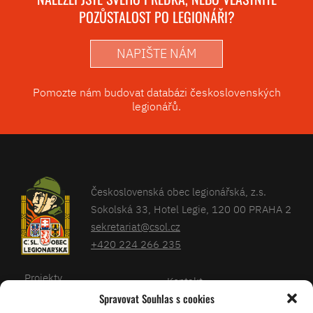
POZŮSTALOST PO LEGIONÁŘI?
NAPIŠTE NÁM
Pomozte nám budovat databázi československých
legionářů.
Československá obec legionářská, z.s.
Sokolská 33, Hotel Legie, 120 00 PRAHA 2
sekretariat@csol.cz
+420 224 266 235
Projekty
Kontakt
Spravovat Souhlas s cookies
Články
Databáze legionářů