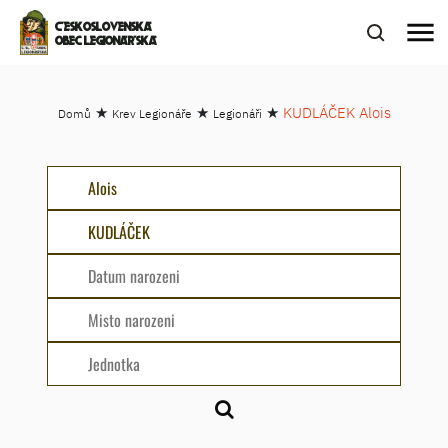
menu
ČESKOSLOVENSKÁ
OBEC LEGIONÁŘSKÁ
★
★
★
KUDLÁČEK Alois
Domů
Krev Legionáře
Legionáři