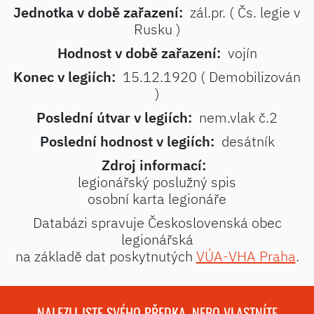
Jednotka v době zařazení:
zál.pr. ( Čs. legie v
Rusku )
Hodnost v době zařazení:
vojín
Konec v legiích:
15.12.1920 ( Demobilizován
)
Poslední útvar v legiích:
nem.vlak č.2
Poslední hodnost v legiích:
desátník
Zdroj informací:
legionářský poslužný spis
osobní karta legionáře
Databázi spravuje Československá obec
legionářská
na základě dat poskytnutých
VÚA-VHA Praha
.
NALEZLI JSTE SVÉHO PŘEDKA, NEBO VLASTNÍTE