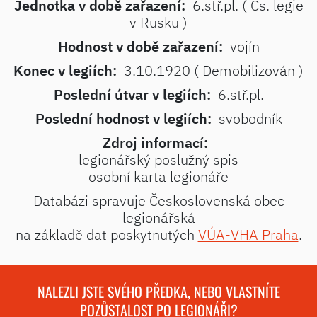
Jednotka v době zařazení:
6.stř.pl. ( Čs. legie
v Rusku )
Hodnost v době zařazení:
vojín
Konec v legiích:
3.10.1920 ( Demobilizován )
Poslední útvar v legiích:
6.stř.pl.
Poslední hodnost v legiích:
svobodník
Zdroj informací:
legionářský poslužný spis
osobní karta legionáře
Databázi spravuje Československá obec
legionářská
na základě dat poskytnutých
VÚA-VHA Praha
.
NALEZLI JSTE SVÉHO PŘEDKA, NEBO VLASTNÍTE
POZŮSTALOST PO LEGIONÁŘI?