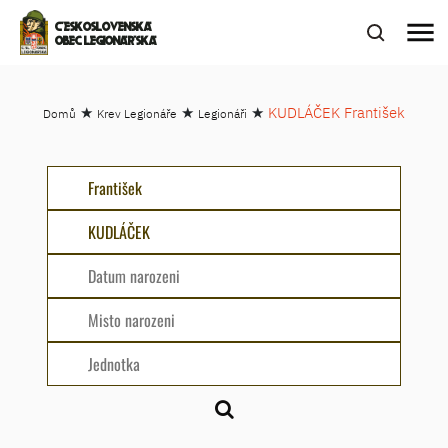
menu
ČESKOSLOVENSKÁ
OBEC LEGIONÁŘSKÁ
★
★
★
KUDLÁČEK František
Domů
Krev Legionáře
Legionáři