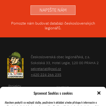
NAPIŠTE NÁM
Pomozte nám budovat databázi československých
legionářů.
Československá obec legionářská, z.s.
Sokolská 33, Hotel Legie, 120 00 PRAHA 2
sekretariat@csol.cz
+420 224 266 235
Projekty
Kontakt
Spravovat Souhlas s cookies
Články
Databáze legionářů
Abychom poskytli co nejlepší služby, používáme k ukládání a/nebo přístupu k informacím o
Kalendář
Pro členy