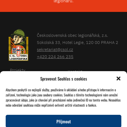
legionářů.
Československá obec legionářská, z.s.
Sokolská 33, Hotel Legie, 120 00 PRAHA 2
sekretariat@csol.cz
+420 224 266 235
Projekty
Kontakt
Spravovat Souhlas s cookies
Články
Databáze legionářů
Abychom poskytli co nejlepší služby, používáme k ukládání a/nebo přístupu k informacím o
Kalendář
Pro členy
zařízení, technologie jako jsou soubory cookies. Souhlas s těmito technologiemi nám umožní
O nás
zpracovávat údaje, jako je chování při procházení nebo jedinečná ID na tomto webu. Nesouhlas
Zásady cookies
nebo odvolání souhlasu může nepříznivě ovlivnit určité vlastnosti a funkce.
Jednoty ČSOL
Příjmout