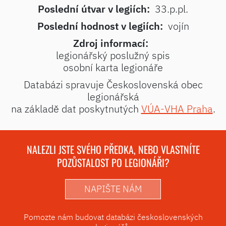
Poslední útvar v legiích:
33.p.pl.
Poslední hodnost v legiích:
vojín
Zdroj informací:
legionářský poslužný spis
osobní karta legionáře
Databázi spravuje Československá obec
legionářská
na základě dat poskytnutých
VÚA-VHA Praha
.
NALEZLI JSTE SVÉHO PŘEDKA, NEBO VLASTNÍTE
POZŮSTALOST PO LEGIONÁŘI?
NAPIŠTE NÁM
Pomozte nám budovat databázi československých