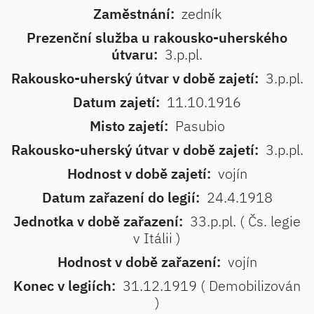
Zaměstnání:
zedník
Prezenční služba u rakousko-uherského
útvaru:
3.p.pl.
Rakousko-uherský útvar v době zajetí:
3.p.pl.
Datum zajetí:
11.10.1916
Misto zajetí:
Pasubio
Rakousko-uherský útvar v době zajetí:
3.p.pl.
Hodnost v době zajetí:
vojín
Datum zařazení do legií:
24.4.1918
Jednotka v době zařazení:
33.p.pl. ( Čs. legie
v Itálii )
Hodnost v době zařazení:
vojín
Konec v legiích:
31.12.1919 ( Demobilizován
)