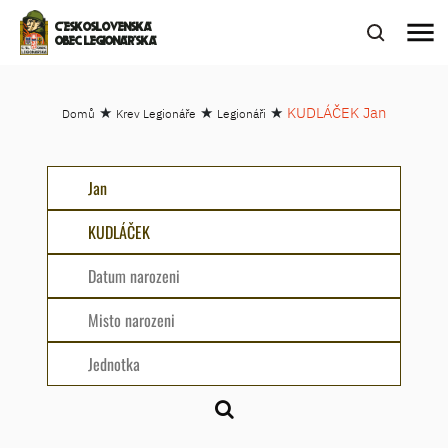
menu
ČESKOSLOVENSKÁ
OBEC LEGIONÁŘSKÁ
★
★
★
KUDLÁČEK Jan
Domů
Krev Legionáře
Legionáři