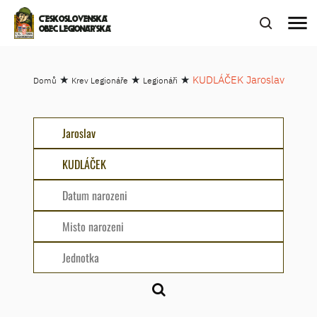
menu
ČESKOSLOVENSKÁ
OBEC LEGIONÁŘSKÁ
★
★
★
KUDLÁČEK Jaroslav
Domů
Krev Legionáře
Legionáři