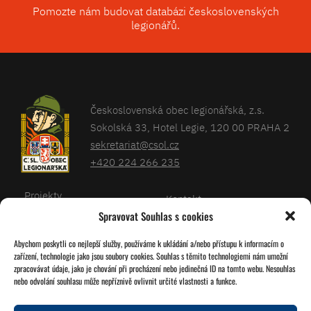
Pomozte nám budovat databázi československých
legionářů.
Československá obec legionářská, z.s.
Sokolská 33, Hotel Legie, 120 00 PRAHA 2
sekretariat@csol.cz
+420 224 266 235
Projekty
Kontakt
Spravovat Souhlas s cookies
Články
Databáze legionářů
Abychom poskytli co nejlepší služby, používáme k ukládání a/nebo přístupu k informacím o
Kalendář
Pro členy
zařízení, technologie jako jsou soubory cookies. Souhlas s těmito technologiemi nám umožní
O nás
zpracovávat údaje, jako je chování při procházení nebo jedinečná ID na tomto webu. Nesouhlas
Zásady cookies
nebo odvolání souhlasu může nepříznivě ovlivnit určité vlastnosti a funkce.
Jednoty ČSOL