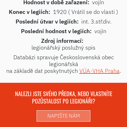
Hodnost v době zařazení:
vojín
Konec v legiích:
1920 ( Vrátil se do vlasti )
Poslední útvar v legiích:
int. 3.stř.div.
Poslední hodnost v legiích:
vojín
Zdroj informací:
legionářský poslužný spis
Databázi spravuje Československá obec
legionářská
na základě dat poskytnutých
VÚA-VHA Praha
.
NALEZLI JSTE SVÉHO PŘEDKA, NEBO VLASTNÍTE
POZŮSTALOST PO LEGIONÁŘI?
NAPIŠTE NÁM