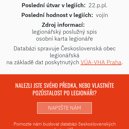
Poslední útvar v legiích:
22.p.pl.
Poslední hodnost v legiích:
vojín
Zdroj informací:
legionářský poslužný spis
osobní karta legionáře
Databázi spravuje Československá obec
legionářská
na základě dat poskytnutých
VÚA-VHA Praha
.
NALEZLI JSTE SVÉHO PŘEDKA, NEBO VLASTNÍTE
POZŮSTALOST PO LEGIONÁŘI?
NAPIŠTE NÁM
Pomozte nám budovat databázi československých