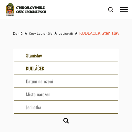
menu
ČESKOSLOVENSKÁ
OBEC LEGIONÁŘSKÁ
★
★
★
KUDLÁČEK Stanislav
Domů
Krev Legionáře
Legionáři