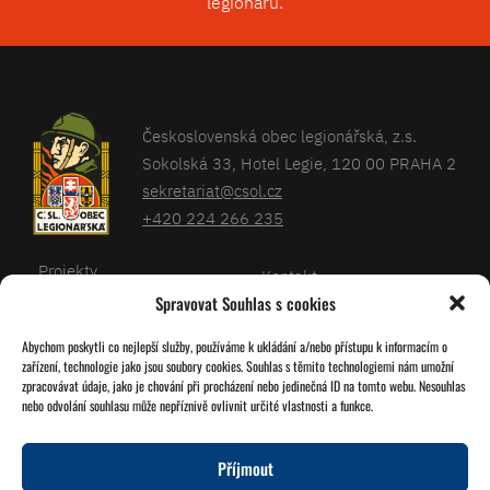
legionářů.
Československá obec legionářská, z.s.
Sokolská 33, Hotel Legie, 120 00 PRAHA 2
sekretariat@csol.cz
+420 224 266 235
Projekty
Kontakt
Spravovat Souhlas s cookies
Články
Databáze legionářů
Abychom poskytli co nejlepší služby, používáme k ukládání a/nebo přístupu k informacím o
Kalendář
Pro členy
zařízení, technologie jako jsou soubory cookies. Souhlas s těmito technologiemi nám umožní
O nás
zpracovávat údaje, jako je chování při procházení nebo jedinečná ID na tomto webu. Nesouhlas
Zásady cookies
nebo odvolání souhlasu může nepříznivě ovlivnit určité vlastnosti a funkce.
Jednoty ČSOL
Příjmout