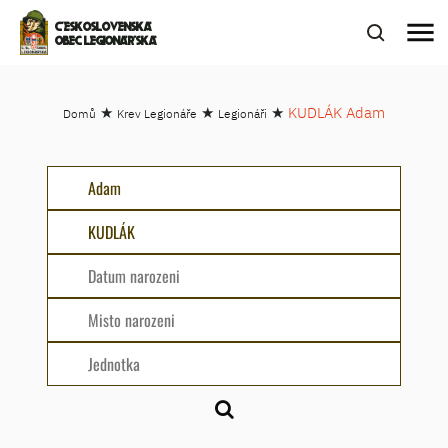
menu
ČESKOSLOVENSKÁ
OBEC LEGIONÁŘSKÁ
★
★
★
KUDLÁK Adam
Domů
Krev Legionáře
Legionáři