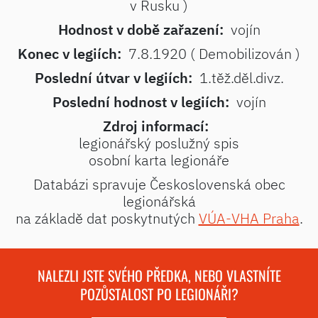
v Rusku )
Hodnost v době zařazení:
vojín
Konec v legiích:
7.8.1920 ( Demobilizován )
Poslední útvar v legiích:
1.těž.děl.divz.
Poslední hodnost v legiích:
vojín
Zdroj informací:
legionářský poslužný spis
osobní karta legionáře
Databázi spravuje Československá obec
legionářská
na základě dat poskytnutých
VÚA-VHA Praha
.
NALEZLI JSTE SVÉHO PŘEDKA, NEBO VLASTNÍTE
POZŮSTALOST PO LEGIONÁŘI?