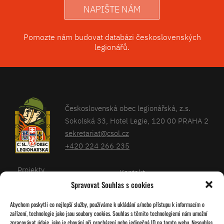
NAPIŠTE NÁM
Pomozte nám budovat databázi československých
legionářů.
Československá obec legionářská, z.s.
Sokolská 33, Hotel Legie, 120 00 PRAHA 2
sekretariat@csol.cz
+420 224 266 235
Projekty
Kontakt
Spravovat Souhlas s cookies
Články
Databáze legionářů
Abychom poskytli co nejlepší služby, používáme k ukládání a/nebo přístupu k informacím o
Kalendář
Pro členy
zařízení, technologie jako jsou soubory cookies. Souhlas s těmito technologiemi nám umožní
O nás
zpracovávat údaje, jako je chování při procházení nebo jedinečná ID na tomto webu. Nesouhlas