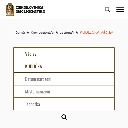
menu
ČESKOSLOVENSKÁ
OBEC LEGIONÁŘSKÁ
★
★
★
KUDLIČKA Václav
Domů
Krev Legionáře
Legionáři