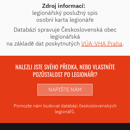
Zdroj informací:
legionářský poslužný spis
osobní karta legionáře
Databázi spravuje Československá obec
legionářská
na základě dat poskytnutých
VÚA-VHA Praha
.
NALEZLI JSTE SVÉHO PŘEDKA, NEBO VLASTNÍTE
POZŮSTALOST PO LEGIONÁŘI?
NAPIŠTE NÁM
Pomozte nám budovat databázi československých
legionářů.