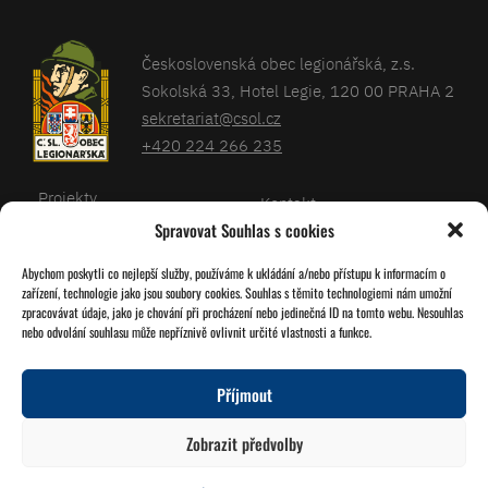
Československá obec legionářská, z.s.
Sokolská 33, Hotel Legie, 120 00 PRAHA 2
sekretariat@csol.cz
+420 224 266 235
Projekty
Kontakt
Spravovat Souhlas s cookies
Články
Databáze legionářů
Abychom poskytli co nejlepší služby, používáme k ukládání a/nebo přístupu k informacím o
Kalendář
Pro členy
zařízení, technologie jako jsou soubory cookies. Souhlas s těmito technologiemi nám umožní
O nás
zpracovávat údaje, jako je chování při procházení nebo jedinečná ID na tomto webu. Nesouhlas
Zásady cookies
nebo odvolání souhlasu může nepříznivě ovlivnit určité vlastnosti a funkce.
Jednoty ČSOL
Příjmout
Sledujte nás!
Zobrazit předvolby