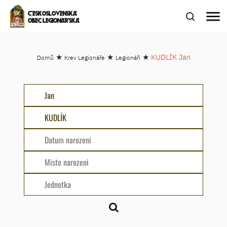
menu
ČESKOSLOVENSKÁ
OBEC LEGIONÁŘSKÁ
★
★
★
KUDLÍK Jan
Domů
Krev Legionáře
Legionáři