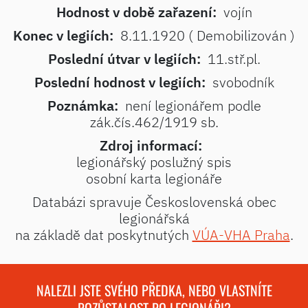
Hodnost v době zařazení:
vojín
Konec v legiích:
8.11.1920 ( Demobilizován )
Poslední útvar v legiích:
11.stř.pl.
Poslední hodnost v legiích:
svobodník
Poznámka:
není legionářem podle
zák.čís.462/1919 sb.
Zdroj informací:
legionářský poslužný spis
osobní karta legionáře
Databázi spravuje Československá obec
legionářská
na základě dat poskytnutých
VÚA-VHA Praha
.
NALEZLI JSTE SVÉHO PŘEDKA, NEBO VLASTNÍTE