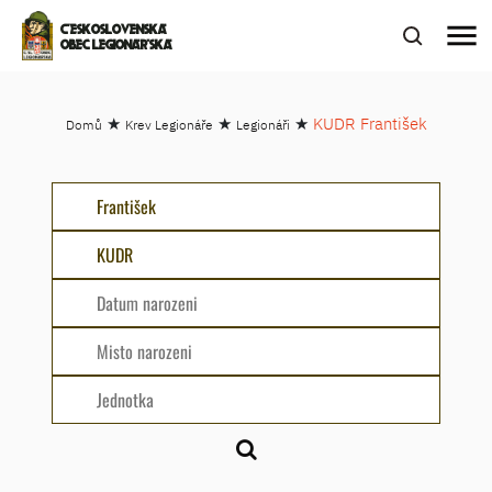
menu
ČESKOSLOVENSKÁ
OBEC LEGIONÁŘSKÁ
★
★
★
KUDR František
Domů
Krev Legionáře
Legionáři