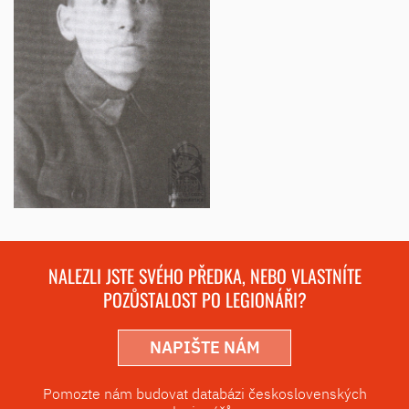
NALEZLI JSTE SVÉHO PŘEDKA, NEBO VLASTNÍTE
POZŮSTALOST PO LEGIONÁŘI?
NAPIŠTE NÁM
Pomozte nám budovat databázi československých