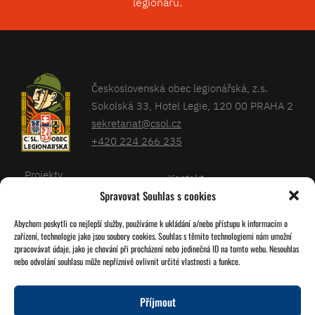
legionářů.
Československá obec legionářská, z.s.
Sokolská 33, Hotel Legie, 120 00 PRAHA 2
sekretariat@csol.cz
+420 224 266 235
Projekty
Kontakt
Spravovat Souhlas s cookies
Články
Databáze legionářů
Abychom poskytli co nejlepší služby, používáme k ukládání a/nebo přístupu k informacím o
Kalendář
Pro členy
zařízení, technologie jako jsou soubory cookies. Souhlas s těmito technologiemi nám umožní
O nás
zpracovávat údaje, jako je chování při procházení nebo jedinečná ID na tomto webu. Nesouhlas
Zásady cookies
nebo odvolání souhlasu může nepříznivě ovlivnit určité vlastnosti a funkce.
Jednoty ČSOL
Příjmout