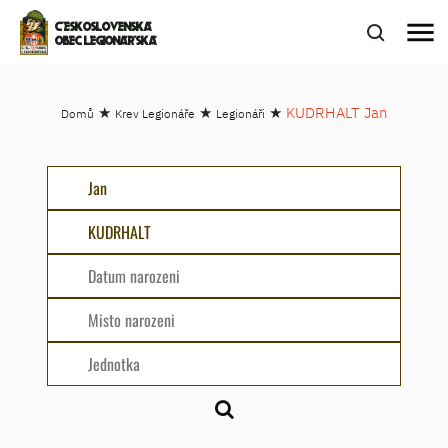
menu
ČESKOSLOVENSKÁ
OBEC LEGIONÁŘSKÁ
★
★
★
KUDRHALT Jan
Domů
Krev Legionáře
Legionáři