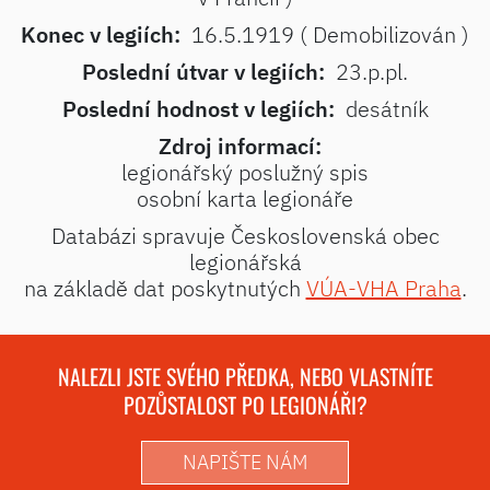
Konec v legiích:
16.5.1919 ( Demobilizován )
Poslední útvar v legiích:
23.p.pl.
Poslední hodnost v legiích:
desátník
Zdroj informací:
legionářský poslužný spis
osobní karta legionáře
Databázi spravuje Československá obec
legionářská
na základě dat poskytnutých
VÚA-VHA Praha
.
NALEZLI JSTE SVÉHO PŘEDKA, NEBO VLASTNÍTE
POZŮSTALOST PO LEGIONÁŘI?
NAPIŠTE NÁM