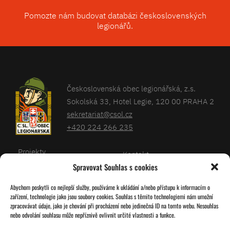
Pomozte nám budovat databázi československých
legionářů.
Československá obec legionářská, z.s.
Sokolská 33, Hotel Legie, 120 00 PRAHA 2
sekretariat@csol.cz
+420 224 266 235
Projekty
Kontakt
Spravovat Souhlas s cookies
Články
Databáze legionářů
Abychom poskytli co nejlepší služby, používáme k ukládání a/nebo přístupu k informacím o
Kalendář
Pro členy
zařízení, technologie jako jsou soubory cookies. Souhlas s těmito technologiemi nám umožní
O nás
zpracovávat údaje, jako je chování při procházení nebo jedinečná ID na tomto webu. Nesouhlas
Zásady cookies
nebo odvolání souhlasu může nepříznivě ovlivnit určité vlastnosti a funkce.
Jednoty ČSOL