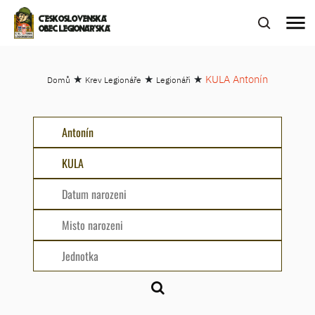
menu
ČESKOSLOVENSKÁ
OBEC LEGIONÁŘSKÁ
★
★
★
KULA Antonín
Domů
Krev Legionáře
Legionáři