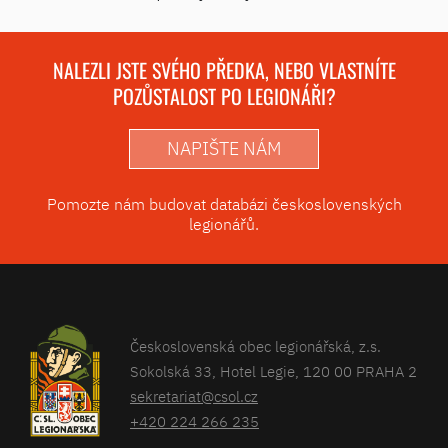
NALEZLI JSTE SVÉHO PŘEDKA, NEBO VLASTNÍTE
POZŮSTALOST PO LEGIONÁŘI?
NAPIŠTE NÁM
Pomozte nám budovat databázi československých
legionářů.
Československá obec legionářská, z.s.
Sokolská 33, Hotel Legie, 120 00 PRAHA 2
sekretariat@csol.cz
+420 224 266 235