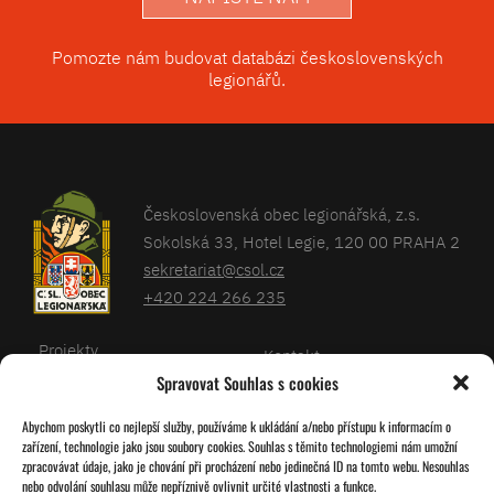
Pomozte nám budovat databázi československých
legionářů.
Československá obec legionářská, z.s.
Sokolská 33, Hotel Legie, 120 00 PRAHA 2
sekretariat@csol.cz
+420 224 266 235
Projekty
Kontakt
Spravovat Souhlas s cookies
Články
Databáze legionářů
Abychom poskytli co nejlepší služby, používáme k ukládání a/nebo přístupu k informacím o
Kalendář
Pro členy
zařízení, technologie jako jsou soubory cookies. Souhlas s těmito technologiemi nám umožní
O nás
zpracovávat údaje, jako je chování při procházení nebo jedinečná ID na tomto webu. Nesouhlas
Zásady cookies
nebo odvolání souhlasu může nepříznivě ovlivnit určité vlastnosti a funkce.