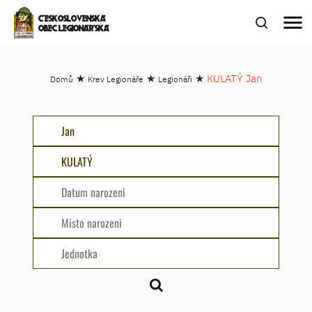
menu
ČESKOSLOVENSKÁ
OBEC LEGIONÁŘSKÁ
★
★
★
KULATÝ Jan
Domů
Krev Legionáře
Legionáři