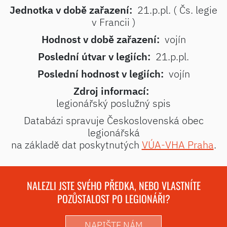
Jednotka v době zařazení:
21.p.pl. ( Čs. legie
v Francii )
Hodnost v době zařazení:
vojín
Poslední útvar v legiích:
21.p.pl.
Poslední hodnost v legiích:
vojín
Zdroj informací:
legionářský poslužný spis
Databázi spravuje Československá obec
legionářská
na základě dat poskytnutých
VÚA-VHA Praha
.
NALEZLI JSTE SVÉHO PŘEDKA, NEBO VLASTNÍTE
POZŮSTALOST PO LEGIONÁŘI?
NAPIŠTE NÁM