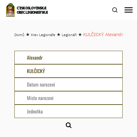
menu
ČESKOSLOVENSKÁ
OBEC LEGIONÁŘSKÁ
★
★
★
KULČICKÝ Alexandr
Domů
Krev Legionáře
Legionáři