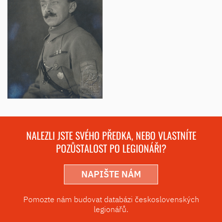
NALEZLI JSTE SVÉHO PŘEDKA, NEBO VLASTNÍTE
POZŮSTALOST PO LEGIONÁŘI?
NAPIŠTE NÁM
Pomozte nám budovat databázi československých
legionářů.