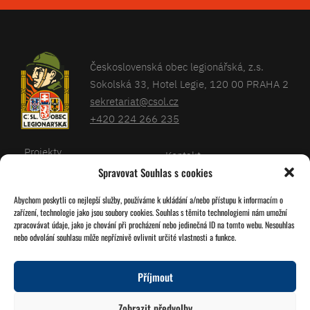
Československá obec legionářská, z.s.
Sokolská 33, Hotel Legie, 120 00 PRAHA 2
sekretariat@csol.cz
+420 224 266 235
Projekty
Kontakt
Spravovat Souhlas s cookies
Články
Databáze legionářů
Abychom poskytli co nejlepší služby, používáme k ukládání a/nebo přístupu k informacím o
Kalendář
Pro členy
zařízení, technologie jako jsou soubory cookies. Souhlas s těmito technologiemi nám umožní
O nás
zpracovávat údaje, jako je chování při procházení nebo jedinečná ID na tomto webu. Nesouhlas
Zásady cookies
nebo odvolání souhlasu může nepříznivě ovlivnit určité vlastnosti a funkce.
Jednoty ČSOL
Příjmout
Sledujte nás!
Zobrazit předvolby