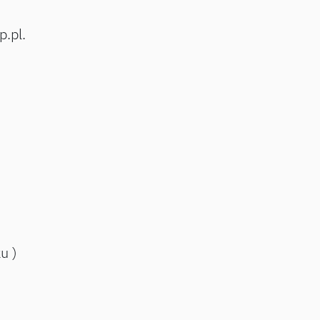
p.pl.
ku )