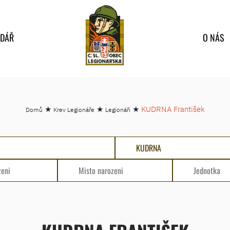
NDÁŘ
O NÁS
★
★
★
KUDRNA František
Domů
Krev Legionáře
Legionáři