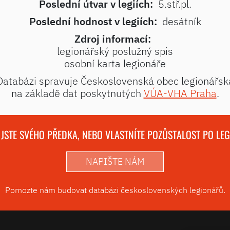
Poslední útvar v legiích:
5.stř.pl.
Poslední hodnost v legiích:
desátník
Zdroj informací:
legionářský poslužný spis
osobní karta legionáře
Databázi spravuje Československá obec legionářsk
na základě dat poskytnutých
VÚA-VHA Praha
.
 JSTE SVÉHO PŘEDKA, NEBO VLASTNÍTE POZŮSTALOST PO LE
NAPIŠTE NÁM
Pomozte nám budovat databázi československých legionářů.