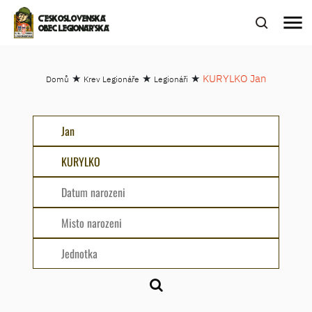
menu
ČESKOSLOVENSKÁ
OBEC LEGIONÁŘSKÁ
★
★
★
KURYLKO Jan
Domů
Krev Legionáře
Legionáři