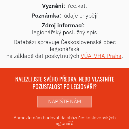
Vyznání:
řec.kat.
Poznámka:
údaje chybějí
Zdroj informací:
legionářský poslužný spis
Databázi spravuje Československá obec
legionářská
na základě dat poskytnutých
VÚA-VHA Praha
.
NALEZLI JSTE SVÉHO PŘEDKA, NEBO VLASTNÍTE
POZŮSTALOST PO LEGIONÁŘI?
NAPIŠTE NÁM
Pomozte nám budovat databázi československých
legionářů.