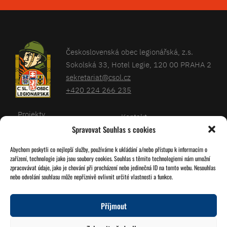
Československá obec legionářská, z.s.
Sokolská 33, Hotel Legie, 120 00 PRAHA 2
sekretariat@csol.cz
+420 224 266 235
Projekty
Kontakt
Spravovat Souhlas s cookies
Články
Databáze legionářů
Abychom poskytli co nejlepší služby, používáme k ukládání a/nebo přístupu k informacím o
Kalendář
Pro členy
zařízení, technologie jako jsou soubory cookies. Souhlas s těmito technologiemi nám umožní
O nás
zpracovávat údaje, jako je chování při procházení nebo jedinečná ID na tomto webu. Nesouhlas
Zásady cookies
nebo odvolání souhlasu může nepříznivě ovlivnit určité vlastnosti a funkce.
Jednoty ČSOL
Příjmout
Sledujte nás!