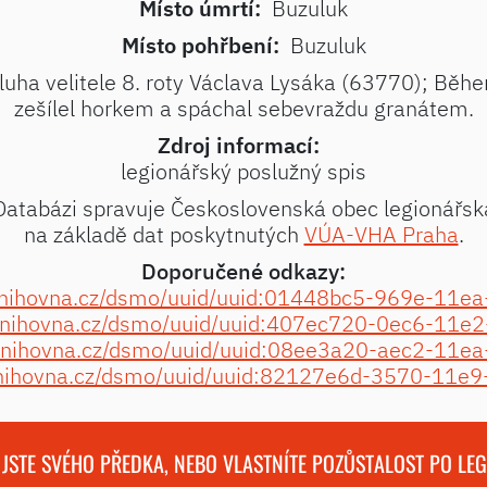
Místo úmrtí:
Buzuluk
Místo pohřbení:
Buzuluk
; sluha velitele 8. roty Václava Lysáka (63770); Bě
zešílel horkem a spáchal sebevraždu granátem.
Zdroj informací:
legionářský poslužný spis
Databázi spravuje Československá obec legionářsk
na základě dat poskytnutých
VÚA-VHA Praha
.
Doporučené odkazy:
niknihovna.cz/dsmo/uuid/uuid:01448bc5-969e-11
niknihovna.cz/dsmo/uuid/uuid:407ec720-0ec6-11
niknihovna.cz/dsmo/uuid/uuid:08ee3a20-aec2-11
niknihovna.cz/dsmo/uuid/uuid:82127e6d-3570-11
 JSTE SVÉHO PŘEDKA, NEBO VLASTNÍTE POZŮSTALOST PO LE