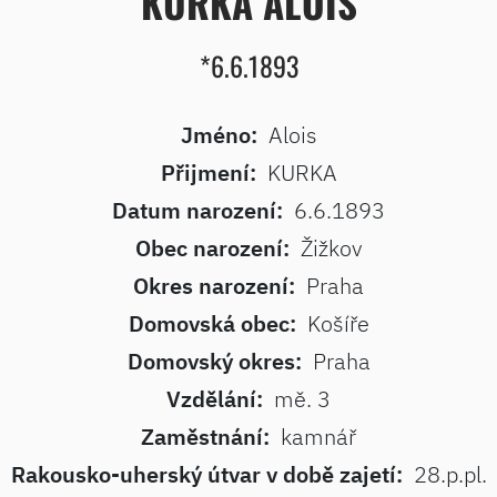
KURKA ALOIS
*6.6.1893
Jméno:
Alois
Přijmení:
KURKA
Datum narození:
6.6.1893
Obec narození:
Žižkov
Okres narození:
Praha
Domovská obec:
Košíře
Domovský okres:
Praha
Vzdělání:
mě. 3
Zaměstnání:
kamnář
Rakousko-uherský útvar v době zajetí:
28.p.pl.