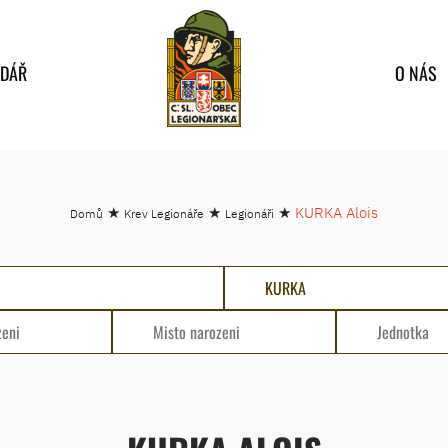
NDÁŘ
O NÁS
★
★
★
KURKA Alois
Domů
Krev Legionáře
Legionáři