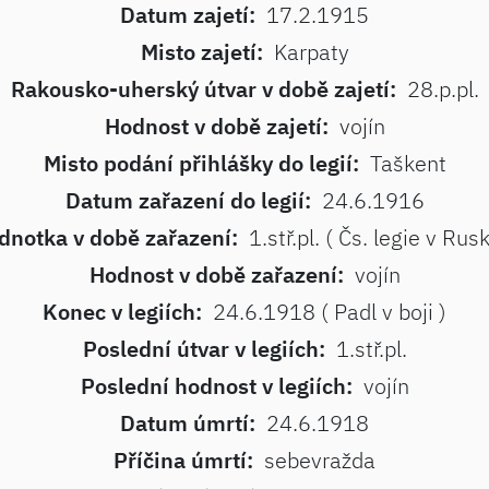
Datum zajetí:
17.2.1915
Misto zajetí:
Karpaty
Rakousko-uherský útvar v době zajetí:
28.p.pl.
Hodnost v době zajetí:
vojín
Misto podání přihlášky do legií:
Taškent
Datum zařazení do legií:
24.6.1916
dnotka v době zařazení:
1.stř.pl. ( Čs. legie v Rus
Hodnost v době zařazení:
vojín
Konec v legiích:
24.6.1918 ( Padl v boji )
Poslední útvar v legiích:
1.stř.pl.
Poslední hodnost v legiích:
vojín
Datum úmrtí:
24.6.1918
Příčina úmrtí:
sebevražda