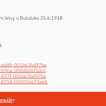
hem bitvy u Buzuluku 25.6.1918
á
ea-add8-001b63bd97ba
e2-b96a-000d606f5dc6
ea-837f-001b63bd97ba
e9-8718-005056b73ae5
GIONÁŘI?