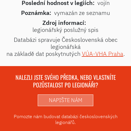
Poslední hodnost v legiích:
vojín
Poznámka:
vymazán ze seznamu
Zdroj informací:
legionářský poslužný spis
Databázi spravuje Československá obec
legionářská
na základě dat poskytnutých
VÚA-VHA Praha
.
NALEZLI JSTE SVÉHO PŘEDKA, NEBO VLASTNÍTE
POZŮSTALOST PO LEGIONÁŘI?
NAPIŠTE NÁM
Pomozte nám budovat databázi československých
legionářů.