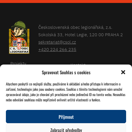
Československá obec legionářská, z.s.
Sokolská 33, Hotel Legie, 120 00 PRAHA 2
sekretariat@csol.cz
+420 224 266 235
Projekty
Kontakt
Spravovat Souhlas s cookies
Články
Databáze legionářů
Abychom poskytli co nejlepší služby, používáme k ukládání a/nebo přístupu k informacím o
Kalendář
Pro členy
zařízení, technologie jako jsou soubory cookies. Souhlas s těmito technologiemi nám umožní
O nás
zpracovávat údaje, jako je chování při procházení nebo jedinečná ID na tomto webu. Nesouhlas
Zásady cookies
nebo odvolání souhlasu může nepříznivě ovlivnit určité vlastnosti a funkce.
Jednoty ČSOL
Příjmout
Sledujte nás!
Zobrazit předvolby