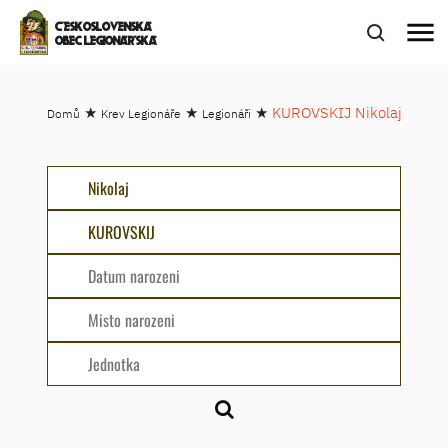
menu
ČESKOSLOVENSKÁ
OBEC LEGIONÁŘSKÁ
★
★
★
KUROVSKIJ Nikolaj
Domů
Krev Legionáře
Legionáři