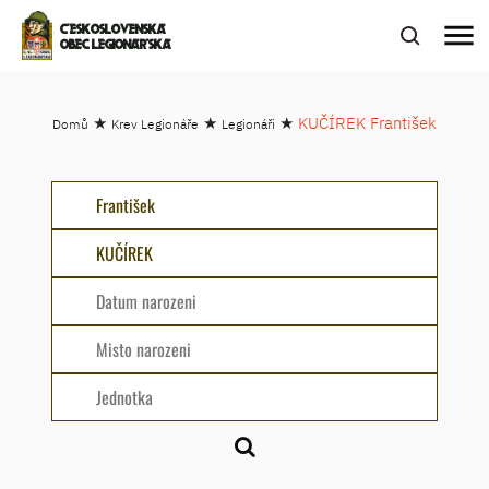
menu
ČESKOSLOVENSKÁ
OBEC LEGIONÁŘSKÁ
★
★
★
KUČÍREK František
Domů
Krev Legionáře
Legionáři