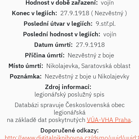
Hodnost v době zařazení:
vojín
Konec v legiích:
27.9.1918 ( Nezvěstný )
Poslední útvar v legiích:
9.stř.pl.
Poslední hodnost v legiích:
vojín
Datum úmrtí:
27.9.1918
Příčina úmrtí:
Nezvěstný z boje
Místo úmrtí:
Nikolajevka, Saratovská oblast
Poznámka:
Nezvěstný z boje u Nikolajevky
Zdroj informací:
legionářský poslužný spis
Databázi spravuje Československá obec
legionářská
na základě dat poskytnutých
VÚA-VHA Praha
.
Doporučené odkazy:
http://www.digitalniknihovna.cz/dsmo/uuid/uuid