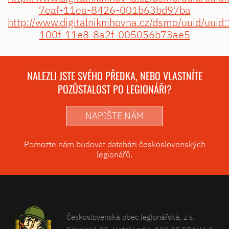
7eaf-11ea-8426-001b63bd97ba
http://www.digitalniknihovna.cz/dsmo/uuid/uui
100f-11e8-8a2f-005056b73ae5
NALEZLI JSTE SVÉHO PŘEDKA, NEBO VLASTNÍTE
POZŮSTALOST PO LEGIONÁŘI?
NAPIŠTE NÁM
Pomozte nám budovat databázi československých
legionářů.
Československá obec legionářská, z.s.