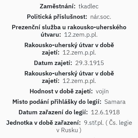
Zaměstnání:
tkadlec
Politická příslušnost:
nár.soc.
Prezenční služba u rakousko-uherského
útvaru:
12.zem.p.pl.
Rakousko-uherský útvar v době
zajetí:
12.zem.p.pl.
Datum zajetí:
29.3.1915
Rakousko-uherský útvar v době
zajetí:
12.zem.p.pl.
Hodnost v době zajetí:
vojín
Misto podání přihlášky do legií:
Samara
Datum zařazení do legií:
12.6.1918
Jednotka v době zařazení:
9.stř.pl. ( Čs. legie
v Rusku )