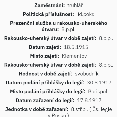
Zaměstnání:
truhlář
Politická příslušnost:
lid.pokr.
Prezenční služba u rakousko-uherského
útvaru:
8.p.pl.
Rakousko-uherský útvar v době zajetí:
8.p.pl.
Datum zajetí:
18.5.1915
Misto zajetí:
Klementov
Rakousko-uherský útvar v době zajetí:
8.p.pl.
Hodnost v době zajetí:
svobodník
Datum podání přihlášky do legií:
30.8.1917
Misto podání přihlášky do legií:
Borispol
Datum zařazení do legií:
17.8.1917
Jednotka v době zařazení:
8.stř.pl. ( Čs. legie
v Rusku )