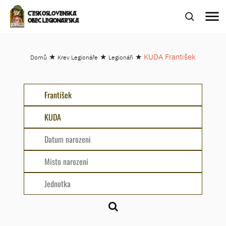
menu
ČESKOSLOVENSKÁ
OBEC LEGIONÁŘSKÁ
★
★
★
KUDA František
Domů
Krev Legionáře
Legionáři