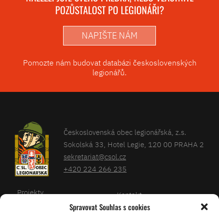
POZŮSTALOST PO LEGIONÁŘI?
NAPIŠTE NÁM
Pomozte nám budovat databázi československých
legionářů.
Československá obec legionářská, z.s.
Sokolská 33, Hotel Legie, 120 00 PRAHA 2
sekretariat@csol.cz
+420 224 266 235
Projekty
Kontakt
Spravovat Souhlas s cookies
Články
Databáze legionářů