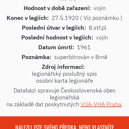
Hodnost v době zařazení:
vojín
Konec v legiích:
27.5.1920 ( Viz poznámku )
Poslední útvar v legiích:
8.stř.pl.
Poslední hodnost v legiích:
vojín
Datum úmrtí:
1961
Poznámka:
superbitrován v Brně
Zdroj informací:
legionářský poslužný spis
osobní karta legionáře
Databázi spravuje Československá obec
legionářská
na základě dat poskytnutých
VÚA-VHA Praha
.
NALEZLI JSTE SVÉHO PŘEDKA, NEBO VLASTNÍTE