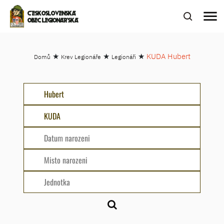
menu
ČESKOSLOVENSKÁ
OBEC LEGIONÁŘSKÁ
★
★
★
KUDA Hubert
Domů
Krev Legionáře
Legionáři