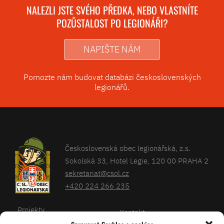
NALEZLI JSTE SVÉHO PŘEDKA, NEBO VLASTNÍTE
POZŮSTALOST PO LEGIONÁŘI?
NAPIŠTE NÁM
Pomozte nám budovat databázi československých
legionářů.
Československá obec legionářská, z.s.
Sokolská 33, Hotel Legie, 120 00 PRAHA 2
sekretariat@csol.cz
+420 224 266 235
Projekty
Kontakt