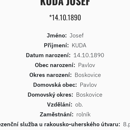
KUDA JOSEF
*14.10.1890
Jméno:
Josef
Přijmení:
KUDA
Datum narození:
14.10.1890
Obec narození:
Pavlov
Okres narození:
Boskovice
Domovská obec:
Pavlov
Domovský okres:
Boskovice
Vzdělání:
ob.
Zaměstnání:
rolník
ezenční služba u rakousko-uherského útvaru:
8.p