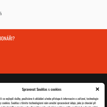
á
GIONÁŘI?
Spravovat Souhlas s cookies
O nás
Databáze legionářů
i co nejlepší služby, používáme k ukládání a/nebo přístupu k informacím o zařízení, technologie
ry cookies. Souhlas s těmito technologiemi nám umožní zpracovávat údaje, jako je chování při
Jednoty ČSOL
Pro členy