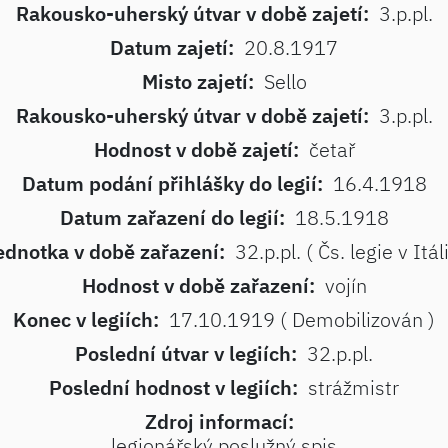
Rakousko-uherský útvar v době zajetí:
3.p.pl.
Datum zajetí:
20.8.1917
Misto zajetí:
Sello
Rakousko-uherský útvar v době zajetí:
3.p.pl.
Hodnost v době zajetí:
četař
Datum podání přihlášky do legií:
16.4.1918
Datum zařazení do legií:
18.5.1918
ednotka v době zařazení:
32.p.pl. ( Čs. legie v Itáli
Hodnost v době zařazení:
vojín
Konec v legiích:
17.10.1919 ( Demobilizován )
Poslední útvar v legiích:
32.p.pl.
Poslední hodnost v legiích:
strážmistr
Zdroj informací:
legionářský poslužný spis