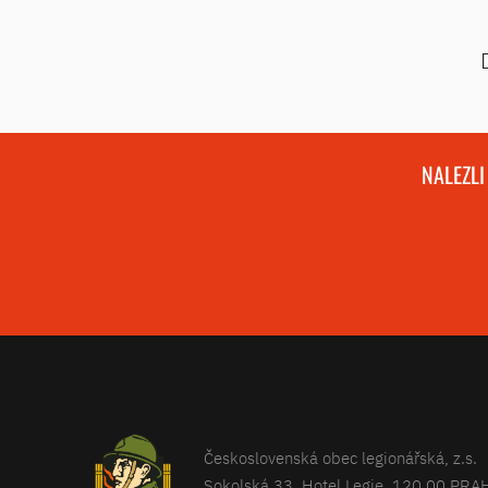
NALEZLI
Československá obec legionářská, z.s.
Sokolská 33, Hotel Legie, 120 00 PRA