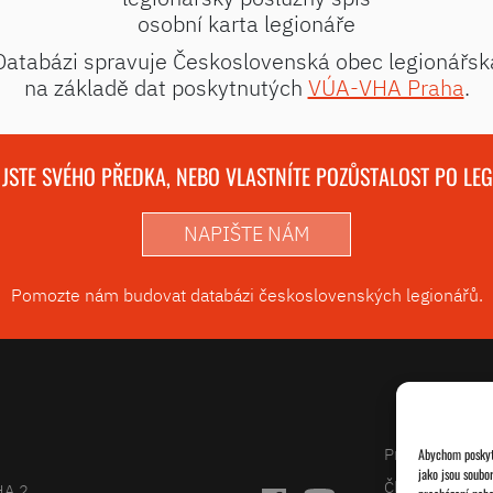
osobní karta legionáře
Databázi spravuje Československá obec legionářsk
na základě dat poskytnutých
VÚA-VHA Praha
.
 JSTE SVÉHO PŘEDKA, NEBO VLASTNÍTE POZŮSTALOST PO LE
NAPIŠTE NÁM
Pomozte nám budovat databázi československých legionářů.
Projekty
Abychom poskytl
jako jsou soubo
Články
HA 2