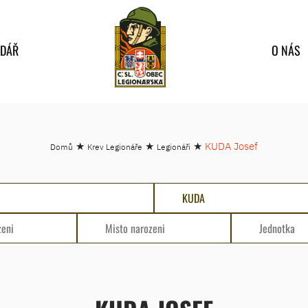
NDÁŘ
O NÁS
★
★
★
KUDA Josef
Domů
Krev Legionáře
Legionáři