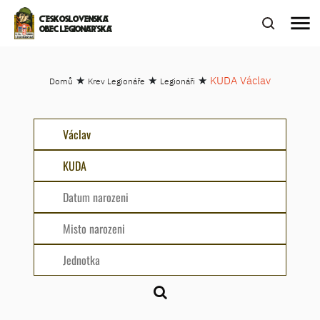
menu
ČESKOSLOVENSKÁ
OBEC LEGIONÁŘSKÁ
★
★
★
KUDA Václav
Domů
Krev Legionáře
Legionáři