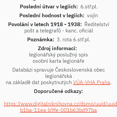
Poslední útvar v legiích:
6.stř.pl.
Poslední hodnost v legiích:
vojín
Povolání v letech 1918 - 1938:
Ředitelství
pošt a telegrafů - kanc. oficiál
Poznámka:
3. rota 6.stř.pl.
Zdroj informací:
legionářský poslužný spis
osobní karta legionáře
Databázi spravuje Československá obec
legionářská
na základě dat poskytnutých
VÚA-VHA Praha
.
Doporučené odkazy:
https://www.digitalniknihovna.cz/dsmo/uuid/uu
b1ba-11ea-b9fe-001b63bd97ba