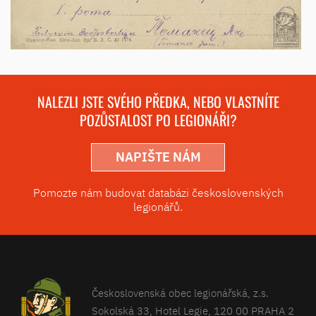
NALEZLI JSTE SVÉHO PŘEDKA, NEBO VLASTNÍTE
POZŮSTALOST PO LEGIONÁŘI?
NAPIŠTE NÁM
Pomozte nám budovat databázi československých
legionářů.
Československá obec legionářská, z.s.
Sokolská 33, Hotel Legie, 120 00 PRAHA 2