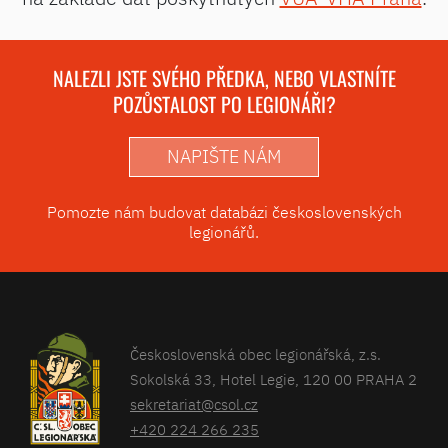
NALEZLI JSTE SVÉHO PŘEDKA, NEBO VLASTNÍTE
POZŮSTALOST PO LEGIONÁŘI?
NAPIŠTE NÁM
Pomozte nám budovat databázi československých
legionářů.
Československá obec legionářská, z.s.
Sokolská 33, Hotel Legie, 120 00 PRAHA 2
sekretariat@csol.cz
+420 224 266 235