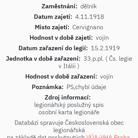
Zaměstnání:
dělník
Datum zajetí:
4.11.1918
Misto zajetí:
Cervignano
Hodnost v době zajetí:
vojín
Datum zařazení do legií:
15.2.1919
Jednotka v době zařazení:
33.p.pl. ( Čs. legie
v Itálii )
Hodnost v době zařazení:
vojín
Poznámka:
PS,chybí údaje
Zdroj informací:
legionářský poslužný spis
osobní karta legionáře
Databázi spravuje Československá obec
legionářská
na základě dat poskytnutých
VÚA-VHA Praha
.