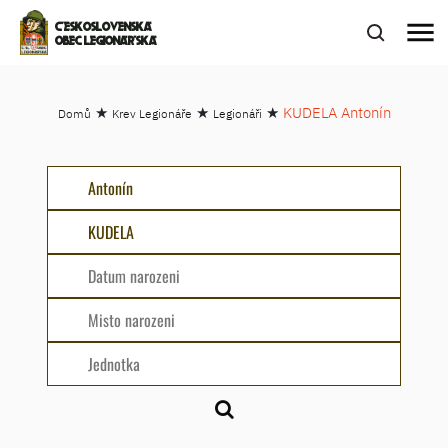
menu
ČESKOSLOVENSKÁ
OBEC LEGIONÁŘSKÁ
★
★
★
KUDELA Antonín
Domů
Krev Legionáře
Legionáři