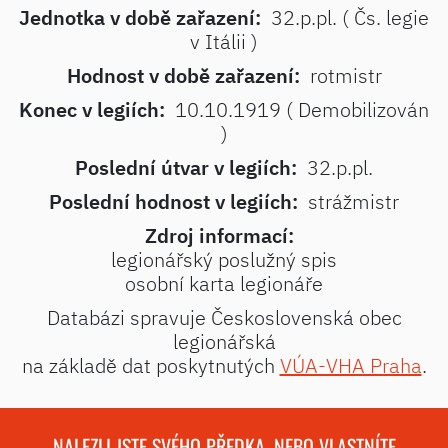
Jednotka v době zařazení:
32.p.pl. ( Čs. legie
v Itálii )
Hodnost v době zařazení:
rotmistr
Konec v legiích:
10.10.1919 ( Demobilizován
)
Poslední útvar v legiích:
32.p.pl.
Poslední hodnost v legiích:
strážmistr
Zdroj informací:
legionářský poslužný spis
osobní karta legionáře
Databázi spravuje Československá obec
legionářská
na základě dat poskytnutých
VÚA-VHA Praha
.
NALEZLI JSTE SVÉHO PŘEDKA, NEBO VLASTNÍTE