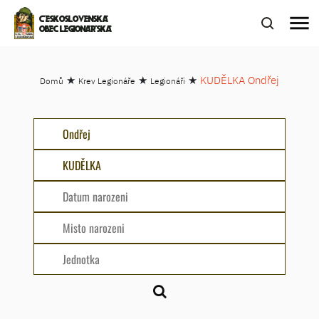
menu
ČESKOSLOVENSKÁ
OBEC LEGIONÁŘSKÁ
★
★
★
KUDĚLKA Ondřej
Domů
Krev Legionáře
Legionáři