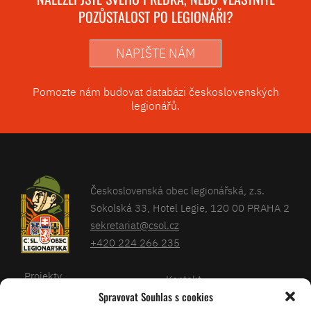
POZŮSTALOST PO LEGIONÁŘI?
NAPIŠTE NÁM
Pomozte nám budovat databázi československých
legionářů.
Československá obec legionářská, z.s.
Sokolská 33, Hotel Legie, 120 00 PRAHA 2
sekretariat@csol.cz
+420 224 266 235
Projekty
Kontakt
Spravovat Souhlas s cookies
Články
Databáze legionářů