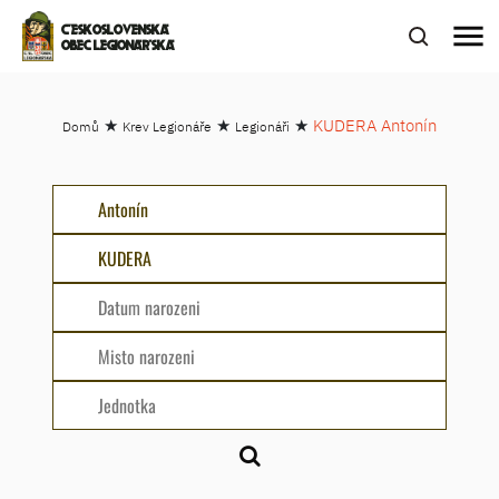
menu
ČESKOSLOVENSKÁ
OBEC LEGIONÁŘSKÁ
★
★
★
KUDERA Antonín
Domů
Krev Legionáře
Legionáři