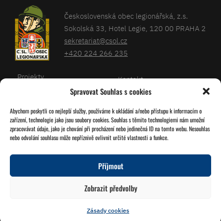
Československá obec legionářská, z.s.
Sokolská 33, Hotel Legie, 120 00 PRAHA 2
sekretariat@csol.cz
+420 224 266 235
Projekty
Kontakt
Spravovat Souhlas s cookies
Články
Databáze legionářů
Abychom poskytli co nejlepší služby, používáme k ukládání a/nebo přístupu k informacím o
Kalendář
Pro členy
zařízení, technologie jako jsou soubory cookies. Souhlas s těmito technologiemi nám umožní
O nás
zpracovávat údaje, jako je chování při procházení nebo jedinečná ID na tomto webu. Nesouhlas
Zásady cookies
nebo odvolání souhlasu může nepříznivě ovlivnit určité vlastnosti a funkce.
Jednoty ČSOL
Příjmout
Sledujte nás!
Zobrazit předvolby
Zásady cookies
© 2026 Grafika
Studio Družba
Vytvořil
Miroslav Tomášek
a Lukáš Víšek