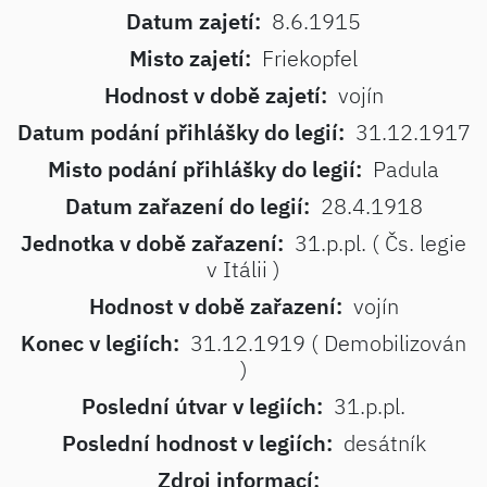
Datum zajetí:
8.6.1915
Misto zajetí:
Friekopfel
Hodnost v době zajetí:
vojín
Datum podání přihlášky do legií:
31.12.1917
Misto podání přihlášky do legií:
Padula
Datum zařazení do legií:
28.4.1918
Jednotka v době zařazení:
31.p.pl. ( Čs. legie
v Itálii )
Hodnost v době zařazení:
vojín
Konec v legiích:
31.12.1919 ( Demobilizován
)
Poslední útvar v legiích:
31.p.pl.
Poslední hodnost v legiích:
desátník
Zdroj informací: