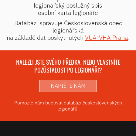
legionářský poslužný spis
osobní karta legionáře
Databázi spravuje Československá obec
legionářská
na základě dat poskytnutých
VÚA-VHA Praha
.
NALEZLI JSTE SVÉHO PŘEDKA, NEBO VLASTNÍTE
POZŮSTALOST PO LEGIONÁŘI?
NAPIŠTE NÁM
Pomozte nám budovat databázi československých
legionářů.