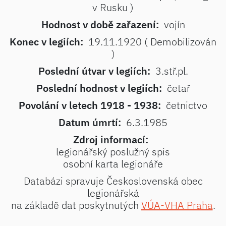
v Rusku )
Hodnost v době zařazení:
vojín
Konec v legiích:
19.11.1920 ( Demobilizován
)
Poslední útvar v legiích:
3.stř.pl.
Poslední hodnost v legiích:
četař
Povolání v letech 1918 - 1938:
četnictvo
Datum úmrtí:
6.3.1985
Zdroj informací:
legionářský poslužný spis
osobní karta legionáře
Databázi spravuje Československá obec
legionářská
na základě dat poskytnutých
VÚA-VHA Praha
.