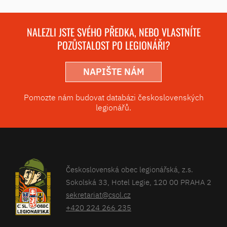
NALEZLI JSTE SVÉHO PŘEDKA, NEBO VLASTNÍTE
POZŮSTALOST PO LEGIONÁŘI?
NAPIŠTE NÁM
Pomozte nám budovat databázi československých
legionářů.
Československá obec legionářská, z.s.
Sokolská 33, Hotel Legie, 120 00 PRAHA 2
sekretariat@csol.cz
+420 224 266 235