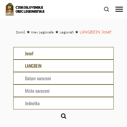
menu
ČESKOSLOVENSKÁ
OBEC LEGIONÁŘSKÁ
★
★
★
LANGBEIN Josef
Domů
Krev Legionáře
Legionáři