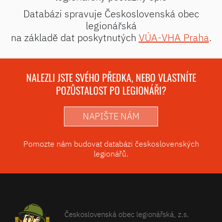
Databázi spravuje Československá obec
legionářská
na základě dat poskytnutých
VÚA-VHA Praha
.
NALEZLI JSTE SVÉHO PŘEDKA, NEBO VLASTNÍTE
POZŮSTALOST PO LEGIONÁŘI?
NAPIŠTE NÁM
Pomozte nám budovat databázi československých
legionářů.
Československá obec legionářská, z.s.