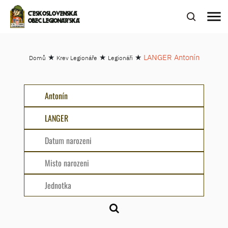
menu
ČESKOSLOVENSKÁ
OBEC LEGIONÁŘSKÁ
★
★
★
LANGER Antonín
Domů
Krev Legionáře
Legionáři