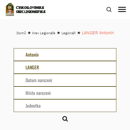
menu
ČESKOSLOVENSKÁ
OBEC LEGIONÁŘSKÁ
★
★
★
LANGER Antonín
Domů
Krev Legionáře
Legionáři