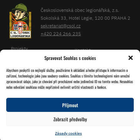
Československá obec legionářská, z.s.
Sokolská 33, Hotel Legie, 120 00 PRAHA 2
sekretariat@csol.cz
+420 224 266 235
Projekty
Kontakt
Spravovat Souhlas s cookies
Články
Databáze legionářů
Abychom poskytli co nejlepší služby, používáme k ukládání a/nebo přístupu k informacím o
Kalendář
Pro členy
zařízení, technologie jako jsou soubory cookies. Souhlas s těmito technologiemi nám umožní
O nás
zpracovávat údaje, jako je chování při procházení nebo jedinečná ID na tomto webu. Nesouhlas
Zásady cookies
nebo odvolání souhlasu může nepříznivě ovlivnit určité vlastnosti a funkce.
Jednoty ČSOL
Příjmout
Sledujte nás!
Zobrazit předvolby
Zásady cookies
© 2026 Grafika
Studio Družba
Vytvořil
Miroslav Tomášek
a Lukáš Víšek