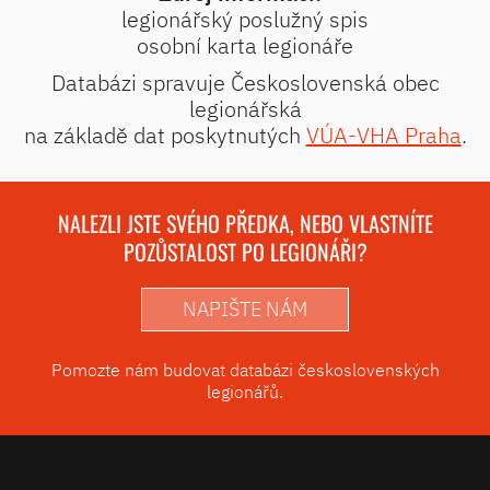
legionářský poslužný spis
osobní karta legionáře
Databázi spravuje Československá obec
legionářská
na základě dat poskytnutých
VÚA-VHA Praha
.
NALEZLI JSTE SVÉHO PŘEDKA, NEBO VLASTNÍTE
POZŮSTALOST PO LEGIONÁŘI?
NAPIŠTE NÁM
Pomozte nám budovat databázi československých
legionářů.