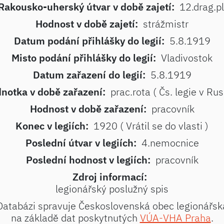
Rakousko-uherský útvar v době zajetí:
12.drag.pl
Hodnost v době zajetí:
strážmistr
Datum podání přihlášky do legií:
5.8.1919
Misto podání přihlášky do legií:
Vladivostok
Datum zařazení do legií:
5.8.1919
notka v době zařazení:
prac.rota ( Čs. legie v Rus
Hodnost v době zařazení:
pracovník
Konec v legiích:
1920 ( Vrátil se do vlasti )
Poslední útvar v legiích:
4.nemocnice
Poslední hodnost v legiích:
pracovník
Zdroj informací:
legionářský poslužný spis
Databázi spravuje Československá obec legionářsk
na základě dat poskytnutých
VÚA-VHA Praha
.