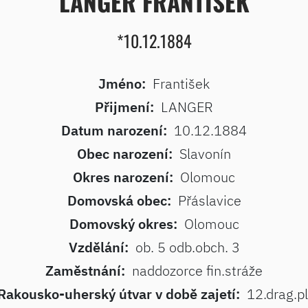
LANGER FRANTIŠEK
*10.12.1884
Jméno:
František
Přijmení:
LANGER
Datum narození:
10.12.1884
Obec narození:
Slavonín
Okres narození:
Olomouc
Domovská obec:
Přáslavice
Domovský okres:
Olomouc
Vzdělání:
ob. 5 odb.obch. 3
Zaměstnání:
naddozorce fin.stráže
Rakousko-uherský útvar v době zajetí:
12.drag.pl