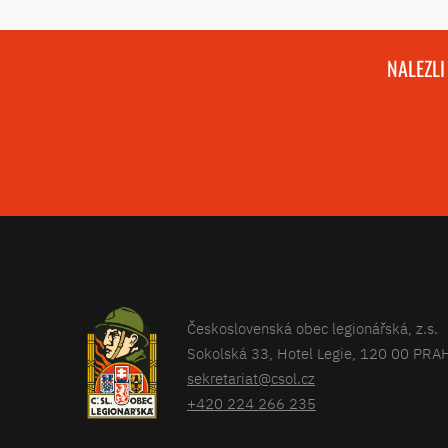
NALEZLI
Československá obec legionářská, z.s.
Sokolská 33, Hotel Legie, 120 00 PRA
sekretariat@csol.cz
+420 224 266 235