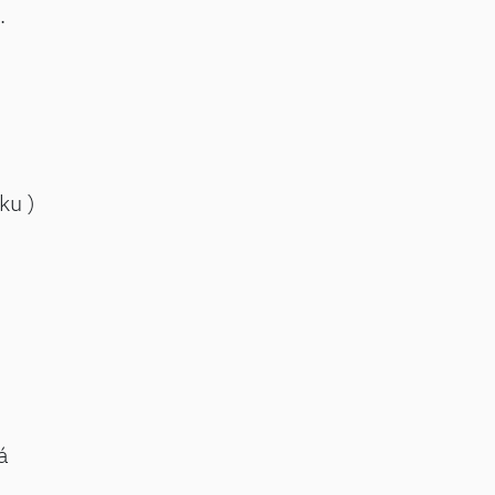
.
ku )
á