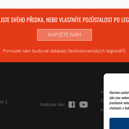
 JSTE SVÉHO PŘEDKA, NEBO VLASTNÍTE POZŮSTALOST PO LE
NAPIŠTE NÁM
Pomozte nám budovat databázi československých legionářů.
Projekty
Abychom poskytl
jako jsou soubo
Články
HA 2
procházení nebo
Sledujte nás!
vlastnosti a fun
Kalendář