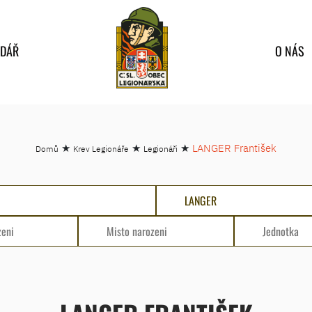
NDÁŘ
O NÁS
★
★
★
LANGER František
Domů
Krev Legionáře
Legionáři