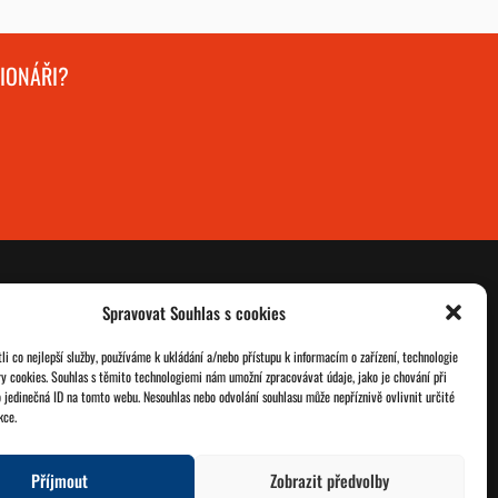
GIONÁŘI?
Spravovat Souhlas s cookies
O nás
Databáze legionářů
i co nejlepší služby, používáme k ukládání a/nebo přístupu k informacím o zařízení, technologie
ry cookies. Souhlas s těmito technologiemi nám umožní zpracovávat údaje, jako je chování při
Jednoty ČSOL
Pro členy
 jedinečná ID na tomto webu. Nesouhlas nebo odvolání souhlasu může nepříznivě ovlivnit určité
kce.
Kontakt
Zásady cookies
Příjmout
Zobrazit předvolby