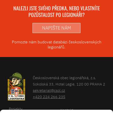
NALEZLI JSTE SVÉHO PŘEDKA, NEBO VLASTNÍTE
POZŮSTALOST PO LEGIONÁŘI?
NAPIŠTE NÁM
Pomozte nám budovat databázi československých
legionářů.
Československá obec legionářská, z.s.
Sokolská 33, Hotel Legie, 120 00 PRAHA 2
sekretariat@csol.cz
+420 224 266 235
Projekty
Kontakt