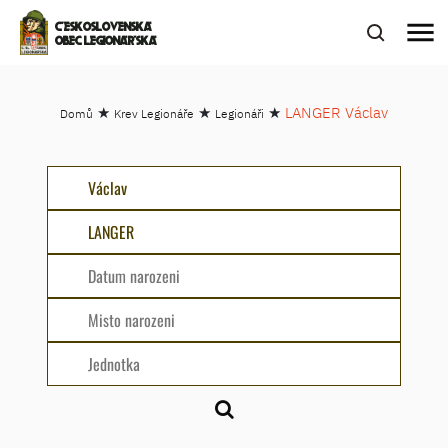
menu
ČESKOSLOVENSKÁ
OBEC LEGIONÁŘSKÁ
★
★
★
LANGER Václav
Domů
Krev Legionáře
Legionáři