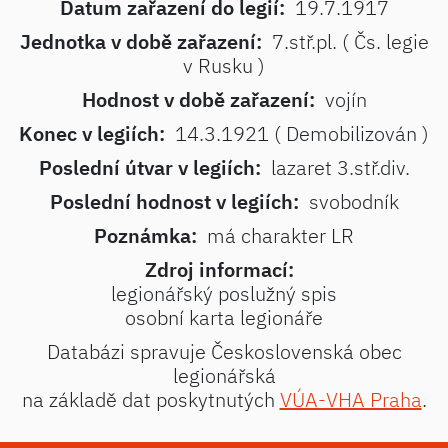
Datum zařazení do legií:
19.7.1917
Jednotka v době zařazení:
7.stř.pl. ( Čs. legie
v Rusku )
Hodnost v době zařazení:
vojín
Konec v legiích:
14.3.1921 ( Demobilizován )
Poslední útvar v legiích:
lazaret 3.stř.div.
Poslední hodnost v legiích:
svobodník
Poznámka:
má charakter LR
Zdroj informací:
legionářský poslužný spis
osobní karta legionáře
Databázi spravuje Československá obec
legionářská
na základě dat poskytnutých
VÚA-VHA Praha
.