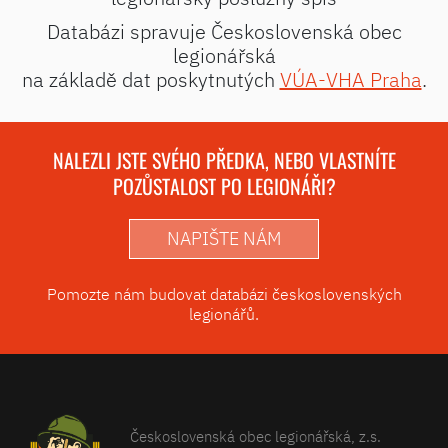
Databázi spravuje Československá obec
legionářská
na základě dat poskytnutých
VÚA-VHA Praha
.
NALEZLI JSTE SVÉHO PŘEDKA, NEBO VLASTNÍTE
POZŮSTALOST PO LEGIONÁŘI?
NAPIŠTE NÁM
Pomozte nám budovat databázi československých
legionářů.
Československá obec legionářská, z.s.