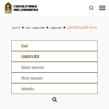
menu
ČESKOSLOVENSKÁ
OBEC LEGIONÁŘSKÁ
★
★
★
LANGFELDER Emil
Domů
Krev Legionáře
Legionáři