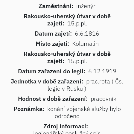
Zaměstnání:
inženýr
Rakousko-uherský útvar v době
zajetí:
15.p.pl.
Datum zajetí:
6.6.1816
Misto zajetí:
Kolumalin
Rakousko-uherský útvar v době
zajetí:
15.p.pl.
Datum zařazení do legií:
6.12.1919
Jednotka v době zařazení:
prac.rota ( Čs.
legie v Rusku )
Hodnost v době zařazení:
pracovník
Poznámka:
konání vojenské služby bylo
odročeno
Zdroj informací:
legionářský poslužný spis