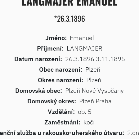
LANGMAJER EMANUEL
*26.3.1896
Jméno:
Emanuel
Přijmení:
LANGMAJER
Datum narození:
26.3.1896 3.11.1895
Obec narození:
Plzeň
Okres narození:
Plzeň
Domovská obec:
Plzeň Nové Vysočany
Domovský okres:
Plzeň Praha
Vzdělání:
ob. 5
Zaměstnání:
kočí
enční služba u rakousko-uherského útvaru:
2.dr