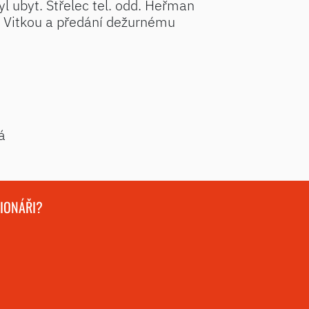
l ubyt. Střelec tel. odd. Heřman
a Vitkou a předání dežurnému
á
GIONÁŘI?