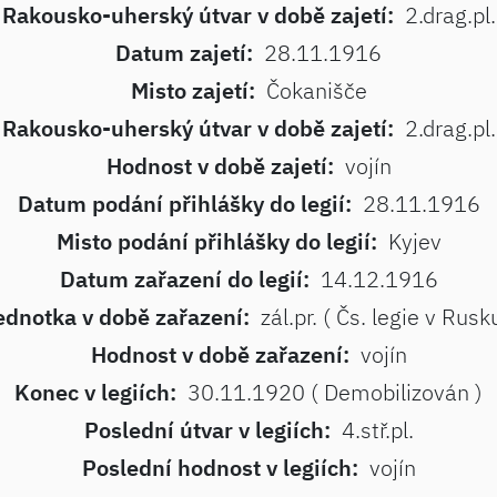
Rakousko-uherský útvar v době zajetí:
2.drag.pl.
Datum zajetí:
28.11.1916
Misto zajetí:
Čokanišče
Rakousko-uherský útvar v době zajetí:
2.drag.pl.
Hodnost v době zajetí:
vojín
Datum podání přihlášky do legií:
28.11.1916
Misto podání přihlášky do legií:
Kyjev
Datum zařazení do legií:
14.12.1916
ednotka v době zařazení:
zál.pr. ( Čs. legie v Rusk
Hodnost v době zařazení:
vojín
Konec v legiích:
30.11.1920 ( Demobilizován )
Poslední útvar v legiích:
4.stř.pl.
Poslední hodnost v legiích:
vojín