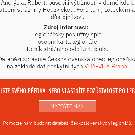
ndrýska Robert, působili výtržnosti v domě kde by
 Zatčeni strážníky Houžvičkou, Forejtem, Lotockým 
důstojníkovi.
Zdroj informací:
legionářský poslužný spis
osobní karta legionáře
Deník strážního oddílu 4. pluku
Databázi spravuje Československá obec legionářsk
na základě dat poskytnutých
VÚA-VHA Praha
.
 JSTE SVÉHO PŘEDKA, NEBO VLASTNÍTE POZŮSTALOST PO LE
NAPIŠTE NÁM
Pomozte nám budovat databázi československých legionářů.