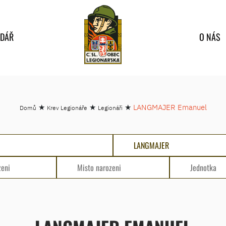
NDÁŘ
O NÁS
★
★
★
LANGMAJER Emanuel
Domů
Krev Legionáře
Legionáři