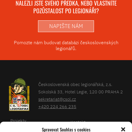
NALEZLI JSTE SVÉHO PŘEDKA, NEBO VLASTNÍTE
POZŮSTALOST PO LEGIONÁŘI?
NAPIŠTE NÁM
Pomozte nám budovat databázi československých
legionářů.
Československá obec legionářská, z.s.
Sokolská 33, Hotel Legie, 120 00 PRAHA 2
sekretariat@csol.cz
+420 224 266 235
Projekty
Kontakt
Spravovat Souhlas s cookies
Články