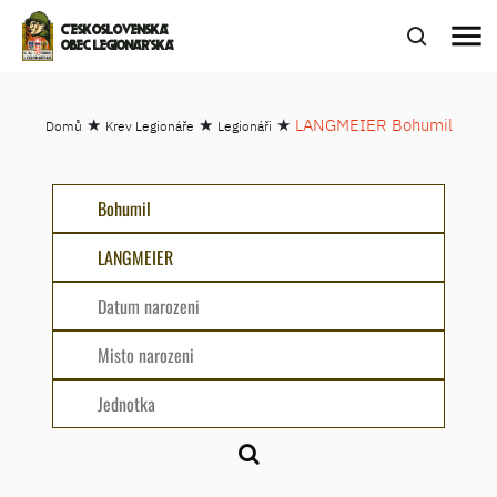
menu
ČESKOSLOVENSKÁ
OBEC LEGIONÁŘSKÁ
★
★
★
LANGMEIER Bohumil
Domů
Krev Legionáře
Legionáři