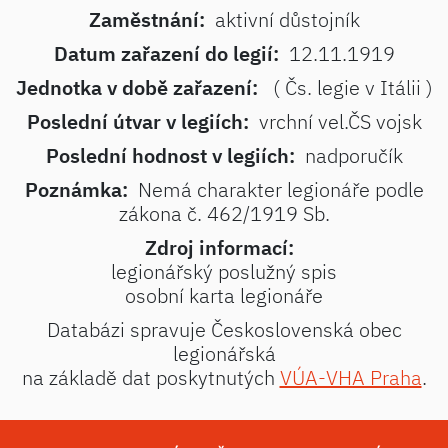
Zaměstnání:
aktivní důstojník
Datum zařazení do legií:
12.11.1919
Jednotka v době zařazení:
( Čs. legie v Itálii )
Poslední útvar v legiích:
vrchní vel.ČS vojsk
Poslední hodnost v legiích:
nadporučík
Poznámka:
Nemá charakter legionáře podle
zákona č. 462/1919 Sb.
Zdroj informací:
legionářský poslužný spis
osobní karta legionáře
Databázi spravuje Československá obec
legionářská
na základě dat poskytnutých
VÚA-VHA Praha
.