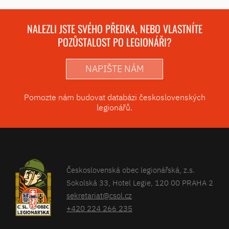
NALEZLI JSTE SVÉHO PŘEDKA, NEBO VLASTNÍTE
POZŮSTALOST PO LEGIONÁŘI?
NAPIŠTE NÁM
Pomozte nám budovat databázi československých
legionářů.
Československá obec legionářská, z.s.
Sokolská 33, Hotel Legie, 120 00 PRAHA 2
sekretariat@csol.cz
+420 224 266 235