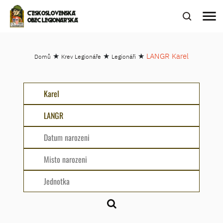
menu
ČESKOSLOVENSKÁ
OBEC LEGIONÁŘSKÁ
★
★
★
LANGR Karel
Domů
Krev Legionáře
Legionáři