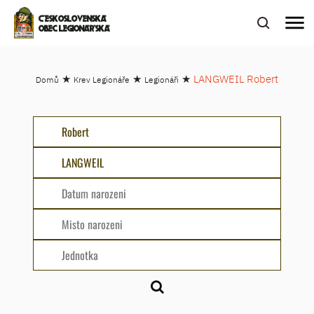
menu
ČESKOSLOVENSKÁ
OBEC LEGIONÁŘSKÁ
★
★
★
LANGWEIL Robert
Domů
Krev Legionáře
Legionáři