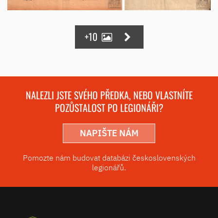
+10
NALEZLI JSTE SVÉHO PŘEDKA, NEBO VLASTNÍTE
POZŮSTALOST PO LEGIONÁŘI?
NAPIŠTE NÁM
Pomozte nám budovat databázi československých
legionářů.