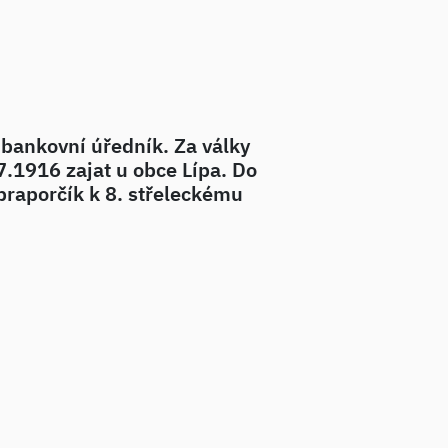
 bankovní úředník. Za války
7.1916 zajat u obce Lípa. Do
praporčík k 8. střeleckému
končil v poručické hodnosti v
a, která převážela především
.(Dle dopisu Pavla Klapky.)