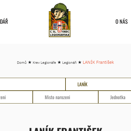
NDÁŘ
O NÁS
★
★
★
LANÍK František
Domů
Krev Legionáře
Legionáři