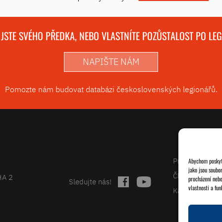
 JSTE SVÉHO PŘEDKA, NEBO VLASTNÍTE POZŮSTALOST PO LE
NAPIŠTE NÁM
Pomozte nám budovat databázi československých legionářů.
Projekty
Abychom poskytl
jako jsou soubo
Články
HA 2
procházení nebo
Sledujte nás!
vlastnosti a fun
Kalendář