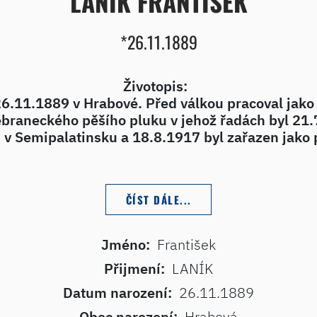
LANÍK FRANTIŠEK
*26.11.1889
Životopis:
 26.11.1889 v Hrabové. Před válkou pracoval jako
ěbraneckého pěšího pluku v jehož řadách byl 21.
7 v Semipalatinsku a 18.8.1917 byl zařazen jako 
dilou Ruskou, kterou si přivezl do vlasti. Službu 
rátil jako velitel 33a.transportu na lodi Himalay
ce pracoval jako ředitel pobočky banky v Nuslích
ČÍST DÁLE...
Jméno:
František
Přijmení:
LANÍK
Datum narození:
26.11.1889
Obec narození:
Hrabová