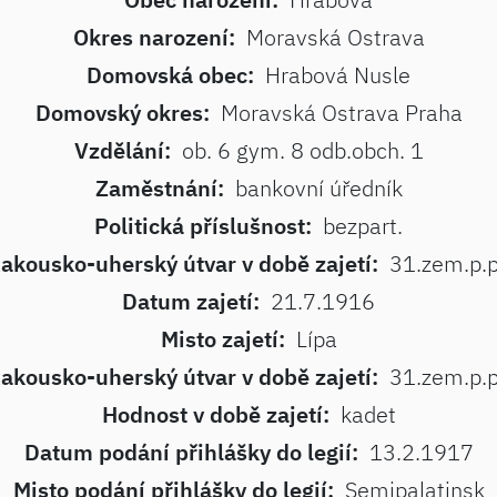
Okres narození:
Moravská Ostrava
Domovská obec:
Hrabová Nusle
Domovský okres:
Moravská Ostrava Praha
Vzdělání:
ob. 6 gym. 8 odb.obch. 1
Zaměstnání:
bankovní úředník
Politická příslušnost:
bezpart.
akousko-uherský útvar v době zajetí:
31.zem.p.p
Datum zajetí:
21.7.1916
Misto zajetí:
Lípa
akousko-uherský útvar v době zajetí:
31.zem.p.p
Hodnost v době zajetí:
kadet
Datum podání přihlášky do legií:
13.2.1917
Misto podání přihlášky do legií:
Semipalatinsk