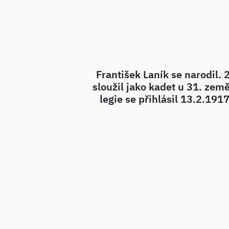
František Laník se narodil.
sloužil jako kadet u 31. zem
legie se přihlásil 13.2.191
pluku. V Rusku se oženil s ro
centrokomisi. Do vlasti se v
srbské dobrovolníky. Po vál