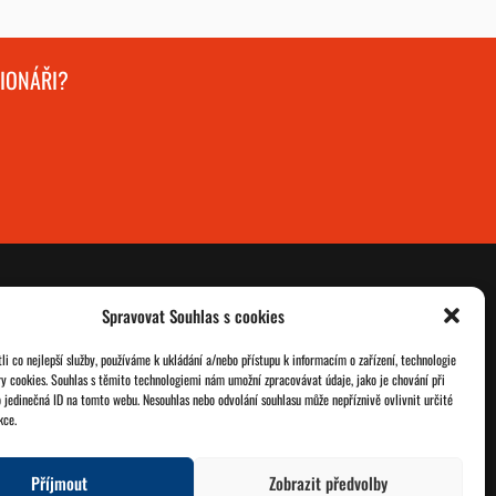
GIONÁŘI?
Spravovat Souhlas s cookies
O nás
Databáze legionářů
i co nejlepší služby, používáme k ukládání a/nebo přístupu k informacím o zařízení, technologie
ry cookies. Souhlas s těmito technologiemi nám umožní zpracovávat údaje, jako je chování při
Jednoty ČSOL
Pro členy
 jedinečná ID na tomto webu. Nesouhlas nebo odvolání souhlasu může nepříznivě ovlivnit určité
kce.
Kontakt
Zásady cookies
Příjmout
Zobrazit předvolby