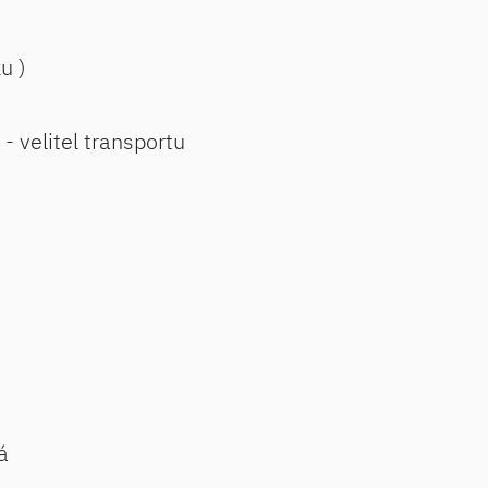
ku )
- velitel transportu
á