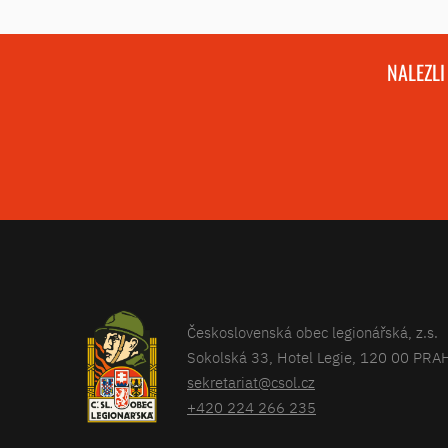
NALEZLI
Československá obec legionářská, z.s.
Sokolská 33, Hotel Legie, 120 00 PRA
sekretariat@csol.cz
+420 224 266 235