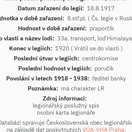
Datum zařazení do legií:
18.8.1917
dnotka v době zařazení:
8.stř.pl. ( Čs. legie v Rus
Hodnost v době zařazení:
praporčík
 vlasti a název lodi:
33a. transport, loď Himalaya 
Konec v legiích:
1920 ( Vrátil se do vlasti )
Poslední útvar v legiích:
centrokomise
Poslední hodnost v legiích:
poručík
Povolání v letech 1918 - 1938:
ředitel banky
Poznámka:
má charakter LR
Zdroj informací:
legionářský poslužný spis
osobní karta legionáře
Databázi spravuje Československá obec legionářsk
na základě dat poskytnutých
VÚA-VHA Praha
.