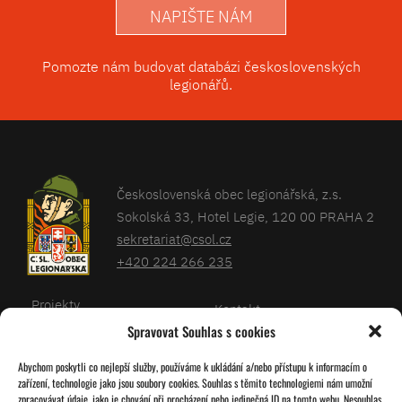
NAPIŠTE NÁM
Pomozte nám budovat databázi československých
legionářů.
Československá obec legionářská, z.s.
Sokolská 33, Hotel Legie, 120 00 PRAHA 2
sekretariat@csol.cz
+420 224 266 235
Projekty
Kontakt
Spravovat Souhlas s cookies
Články
Databáze legionářů
Abychom poskytli co nejlepší služby, používáme k ukládání a/nebo přístupu k informacím o
Kalendář
Pro členy
zařízení, technologie jako jsou soubory cookies. Souhlas s těmito technologiemi nám umožní
O nás
zpracovávat údaje, jako je chování při procházení nebo jedinečná ID na tomto webu. Nesouhlas