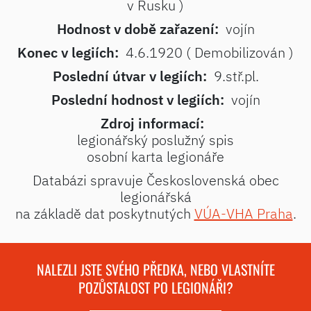
v Rusku )
Hodnost v době zařazení:
vojín
Konec v legiích:
4.6.1920 ( Demobilizován )
Poslední útvar v legiích:
9.stř.pl.
Poslední hodnost v legiích:
vojín
Zdroj informací:
legionářský poslužný spis
osobní karta legionáře
Databázi spravuje Československá obec
legionářská
na základě dat poskytnutých
VÚA-VHA Praha
.
NALEZLI JSTE SVÉHO PŘEDKA, NEBO VLASTNÍTE
POZŮSTALOST PO LEGIONÁŘI?