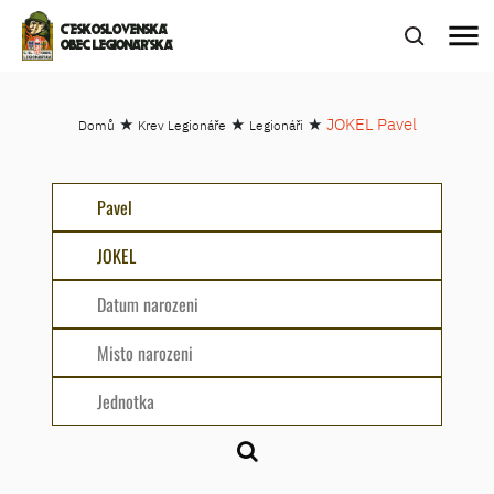
menu
ČESKOSLOVENSKÁ
OBEC LEGIONÁŘSKÁ
★
★
★
JOKEL Pavel
Domů
Krev Legionáře
Legionáři