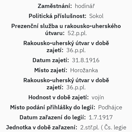
Zaměstnání:
hodinář
Politická příslušnost:
Sokol
Prezenční služba u rakousko-uherského
útvaru:
52.p.pl.
Rakousko-uherský útvar v době
zajetí:
36.p.pl.
Datum zajetí:
31.8.1916
Misto zajetí:
Horožanka
Rakousko-uherský útvar v době
zajetí:
36.p.pl.
Hodnost v době zajetí:
vojín
Misto podání přihlášky do legií:
Podhájce
Datum zařazení do legií:
1.7.1917
Jednotka v době zařazení:
2.stř.pl. ( Čs. legie