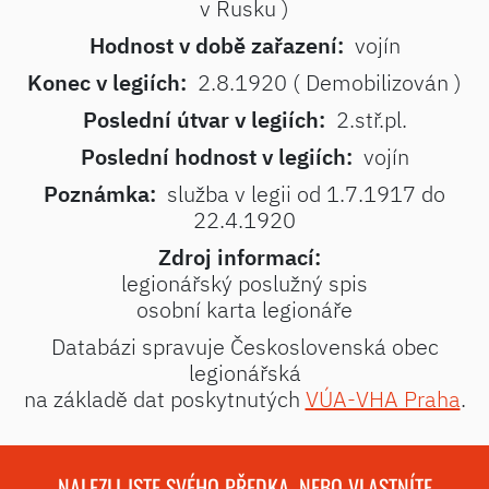
v Rusku )
Hodnost v době zařazení:
vojín
Konec v legiích:
2.8.1920 ( Demobilizován )
Poslední útvar v legiích:
2.stř.pl.
Poslední hodnost v legiích:
vojín
Poznámka:
služba v legii od 1.7.1917 do
22.4.1920
Zdroj informací:
legionářský poslužný spis
osobní karta legionáře
Databázi spravuje Československá obec
legionářská
na základě dat poskytnutých
VÚA-VHA Praha
.
NALEZLI JSTE SVÉHO PŘEDKA, NEBO VLASTNÍTE