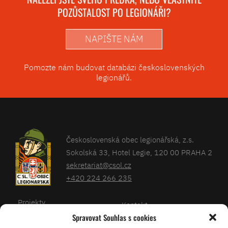
POZŮSTALOST PO LEGIONÁŘI?
NAPIŠTE NÁM
Pomozte nám budovat databázi československých
legionářů.
Československá obec legionářská, z.s.
Sokolská 33, Hotel Legie, 120 00 PRAHA 2
sekretariat@csol.cz
+420 224 266 235
Projekty
Kontakt
Spravovat Souhlas s cookies
Články
Databáze legionářů