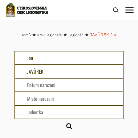
menu
ČESKOSLOVENSKÁ
OBEC LEGIONÁŘSKÁ
★
★
★
JAVŮREK Jan
Domů
Krev Legionáře
Legionáři