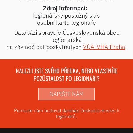
Zdroj informací:
legionářský poslužný spis
osobní karta legionáře
Databázi spravuje Československá obec
legionářská
na základě dat poskytnutých
VÚA-VHA Praha
.
NALEZLI JSTE SVÉHO PŘEDKA, NEBO VLASTNÍTE
POZŮSTALOST PO LEGIONÁŘI?
NAPIŠTE NÁM
Pomozte nám budovat databázi československých
legionářů.