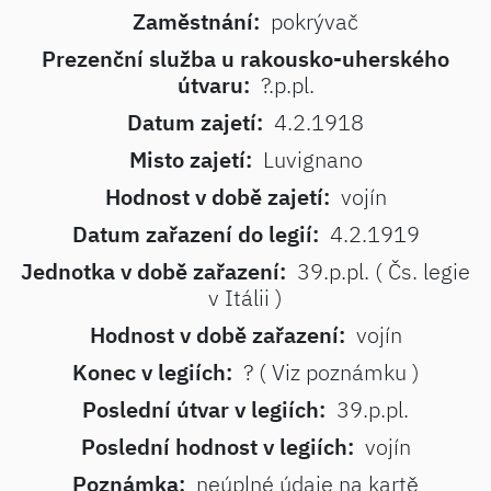
Zaměstnání:
pokrývač
Prezenční služba u rakousko-uherského
útvaru:
?.p.pl.
Datum zajetí:
4.2.1918
Misto zajetí:
Luvignano
Hodnost v době zajetí:
vojín
Datum zařazení do legií:
4.2.1919
Jednotka v době zařazení:
39.p.pl. ( Čs. legie
v Itálii )
Hodnost v době zařazení:
vojín
Konec v legiích:
? ( Viz poznámku )
Poslední útvar v legiích:
39.p.pl.
Poslední hodnost v legiích:
vojín
Poznámka:
neúplné údaje na kartě