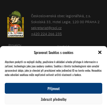
Československá obec legionářská, z.s.
Sokolská 33, Hotel Legie, 120 00 PRAHA 2
sekretariat@csol.cz
+420 224 266 235
Projekty
Kontakt
Spravovat Souhlas s cookies
Články
Databáze legionářů
Abychom poskytli co nejlepší služby, používáme k ukládání a/nebo přístupu k informacím o
Kalendář
Pro členy
zařízení, technologie jako jsou soubory cookies. Souhlas s těmito technologiemi nám umožní
O nás
zpracovávat údaje, jako je chování při procházení nebo jedinečná ID na tomto webu. Nesouhlas
Zásady cookies
nebo odvolání souhlasu může nepříznivě ovlivnit určité vlastnosti a funkce.
Jednoty ČSOL
Příjmout
Sledujte nás!
Zobrazit předvolby