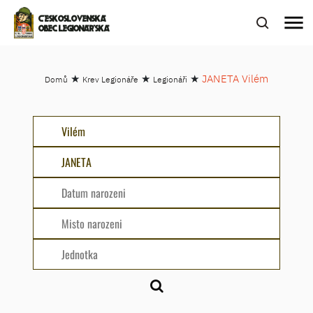
menu
ČESKOSLOVENSKÁ
OBEC LEGIONÁŘSKÁ
★
★
★
JANETA Vilém
Domů
Krev Legionáře
Legionáři