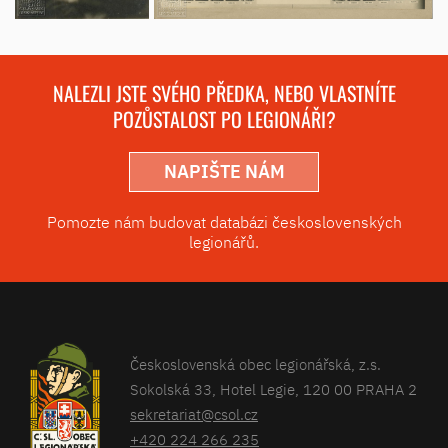
NALEZLI JSTE SVÉHO PŘEDKA, NEBO VLASTNÍTE
POZŮSTALOST PO LEGIONÁŘI?
NAPIŠTE NÁM
Pomozte nám budovat databázi československých
legionářů.
Československá obec legionářská, z.s.
Sokolská 33, Hotel Legie, 120 00 PRAHA 2
sekretariat@csol.cz
+420 224 266 235