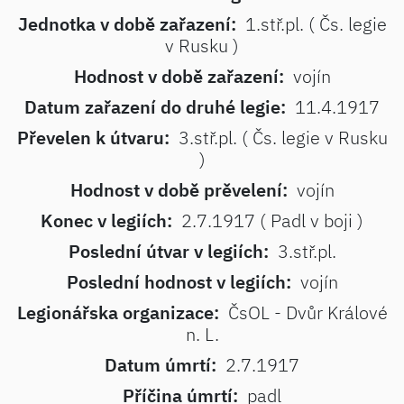
Jednotka v době zařazení:
1.stř.pl. ( Čs. legie
v Rusku )
Hodnost v době zařazení:
vojín
Datum zařazení do druhé legie:
11.4.1917
Převelen k útvaru:
3.stř.pl. ( Čs. legie v Rusku
)
Hodnost v době prěvelení:
vojín
Konec v legiích:
2.7.1917 ( Padl v boji )
Poslední útvar v legiích:
3.stř.pl.
Poslední hodnost v legiích:
vojín
Legionářska organizace:
ČsOL - Dvůr Králové
n. L.
Datum úmrtí:
2.7.1917
Příčina úmrtí:
padl