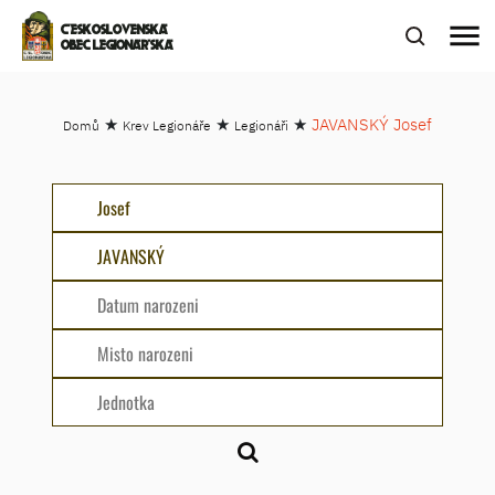
menu
ČESKOSLOVENSKÁ
OBEC LEGIONÁŘSKÁ
★
★
★
JAVANSKÝ Josef
Domů
Krev Legionáře
Legionáři