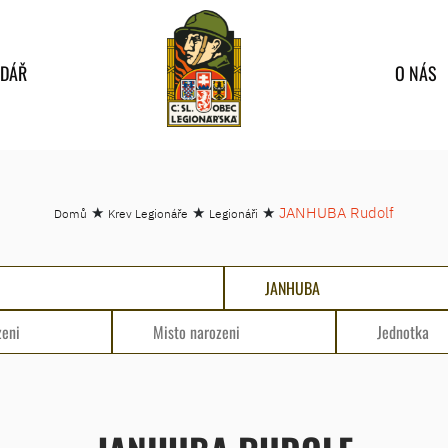
NDÁŘ
O NÁS
★
★
★
JANHUBA Rudolf
Domů
Krev Legionáře
Legionáři