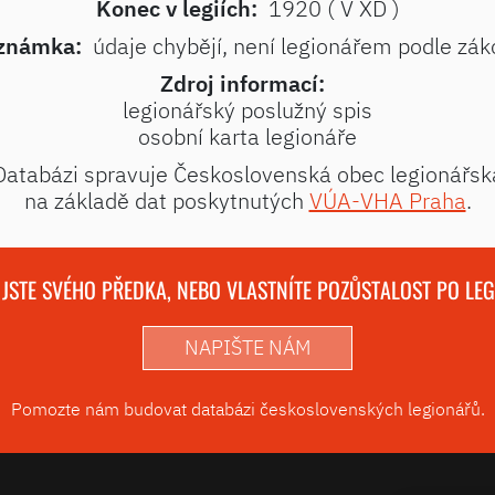
Konec v legiích:
1920 ( V XD )
známka:
údaje chybějí, není legionářem podle zá
Zdroj informací:
legionářský poslužný spis
osobní karta legionáře
Databázi spravuje Československá obec legionářsk
na základě dat poskytnutých
VÚA-VHA Praha
.
 JSTE SVÉHO PŘEDKA, NEBO VLASTNÍTE POZŮSTALOST PO LE
NAPIŠTE NÁM
Pomozte nám budovat databázi československých legionářů.