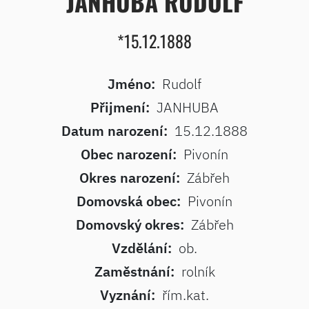
JANHUBA RUDOLF
*15.12.1888
Jméno:
Rudolf
Přijmení:
JANHUBA
Datum narození:
15.12.1888
Obec narození:
Pivonín
Okres narození:
Zábřeh
Domovská obec:
Pivonín
Domovský okres:
Zábřeh
Vzdělání:
ob.
Zaměstnání:
rolník
Vyznání:
řím.kat.