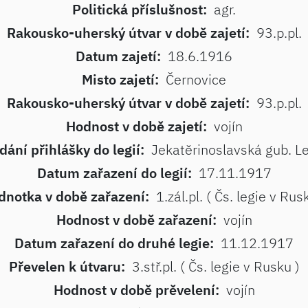
Politická příslušnost:
agr.
Rakousko-uherský útvar v době zajetí:
93.p.pl.
Datum zajetí:
18.6.1916
Misto zajetí:
Černovice
Rakousko-uherský útvar v době zajetí:
93.p.pl.
Hodnost v době zajetí:
vojín
dání přihlášky do legií:
Jekatěrinoslavská gub. 
Datum zařazení do legií:
17.11.1917
dnotka v době zařazení:
1.zál.pl. ( Čs. legie v Rus
Hodnost v době zařazení:
vojín
Datum zařazení do druhé legie:
11.12.1917
Převelen k útvaru:
3.stř.pl. ( Čs. legie v Rusku )
Hodnost v době prěvelení:
vojín