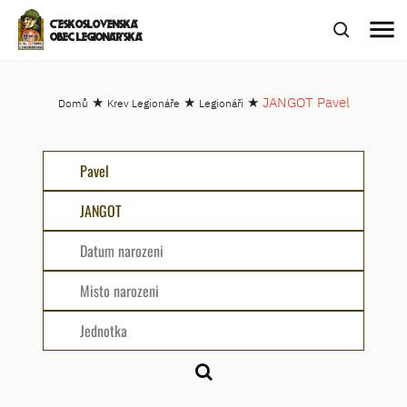
menu
ČESKOSLOVENSKÁ
OBEC LEGIONÁŘSKÁ
★
★
★
JANGOT Pavel
Domů
Krev Legionáře
Legionáři