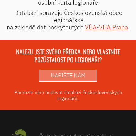
osobní karta legionáře
Databázi spravuje Československá obec
legionářská
na základě dat poskytnutých
VÚA-VHA Praha
.
NALEZLI JSTE SVÉHO PŘEDKA, NEBO VLASTNÍTE
POZŮSTALOST PO LEGIONÁŘI?
NAPIŠTE NÁM
Pomozte nám budovat databázi československých
legionářů.
Československá obec legionářská, z.s.