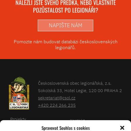
NALEZLI JSTE SVÉHO PŘEDKA, NEBO VLASTNÍTE
POZŮSTALOST PO LEGIONÁŘI?
NAPIŠTE NÁM
Pomozte nám budovat databázi československých
legionářů.
Československá obec legionářská, z.s.
Sokolská 33, Hotel Legie, 120 00 PRAHA 2
sekretariat@csol.cz
+420 224 266 235
Projekty
Kontakt
Spravovat Souhlas s cookies
Články
Databáze legionářů