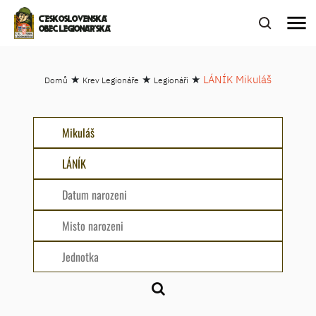
menu
ČESKOSLOVENSKÁ
OBEC LEGIONÁŘSKÁ
★
★
★
LÁNÍK Mikuláš
Domů
Krev Legionáře
Legionáři